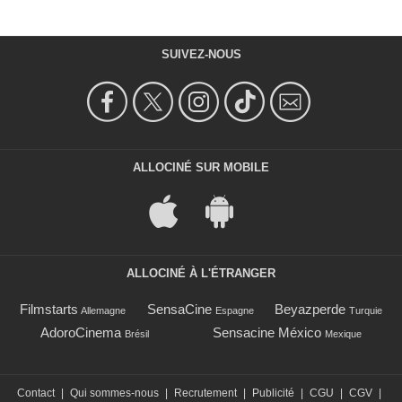
SUIVEZ-NOUS
ALLOCINÉ SUR MOBILE
ALLOCINÉ À L'ÉTRANGER
Filmstarts
SensaCine
Beyazperde
Allemagne
Espagne
Turquie
AdoroCinema
Sensacine México
Brésil
Mexique
Contact
|
Qui sommes-nous
|
Recrutement
|
Publicité
|
CGU
|
CGV
|