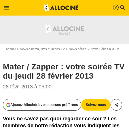
profil
menu
search
Accueil
News cinéma, films et séries TV
News séries
News Séries à la TV
Mate
Mater / Zapper : votre soirée TV
du jeudi 28 février 2013
28 févr. 2013 à 05:00
Ajoutez Allociné à vos sources préférées
Suivez-nous
Partag
Vous ne savez pas quoi regarder ce soir ? Les
membres de notre rédaction vous indiquent les