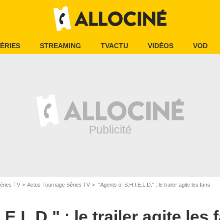
ÉRIES
STREAMING
TVACTU
VIDÉOS
VOD
éries TV
Actus Tournage Séries TV
"Agents of S.H.I.E.L.D." : le trailer agite les fans
E.L.D." : le trailer agite les 