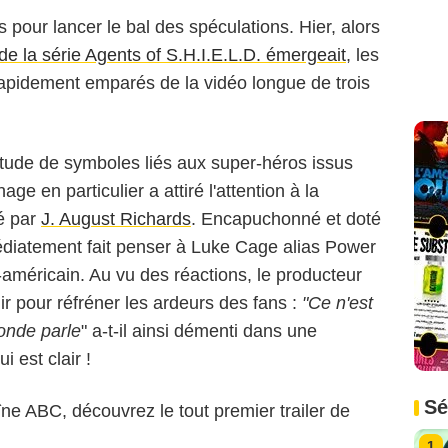
s pour lancer le bal des spéculations. Hier, alors
 la série Agents of S.H.I.E.L.D. émergeait
, les
rapidement emparés de la vidéo longue de trois
titude de symboles liés aux super-héros issus
 en particulier a attiré l'attention à la
é par
J. August Richards
. Encapuchonné et doté
édiatement fait penser à Luke Cage alias Power
américain. Au vu des réactions, le producteur
ir pour réfréner les ardeurs des fans :
"Ce n'est
onde parle
" a-t-il ainsi démenti dans une
ui est clair !
Sé
îne ABC, découvrez le tout premier trailer de
1