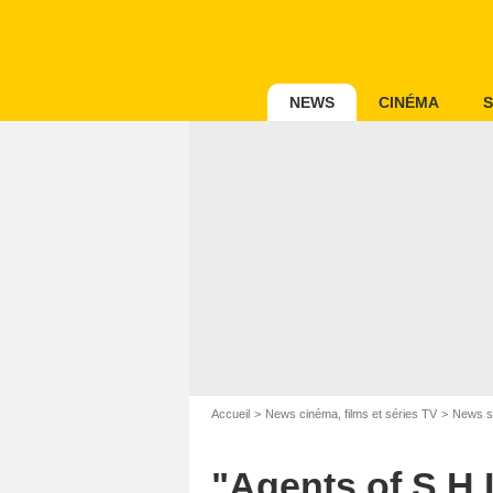
NEWS
CINÉMA
S
Accueil
News cinéma, films et séries TV
News s
"Agents of S.H.I.