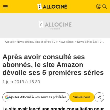
profil
menu
search
Accueil
News cinéma, films et séries TV
News séries
News Séries à la TV
Aprè
Après avoir consulté ses
abonnés, le site Amazon
dévoile ses 5 premières séries
1 juin 2013 à 15:30
Ajoutez Allociné à vos sources préférées
Suivez-nous
Partag
Le site avait lancé une grande consultation pour