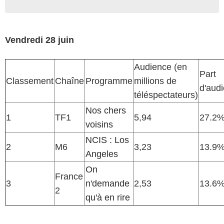
Vendredi 28 juin
Audience (en
Part
Classement
Chaîne
Programme
millions de
d'aud
téléspectateurs)
Nos chers
1
TF1
5,94
27.2
voisins
NCIS : Los
2
M6
3,23
13.9
Angeles
On
France
3
n'demande
2,53
13.6
2
qu'à en rire