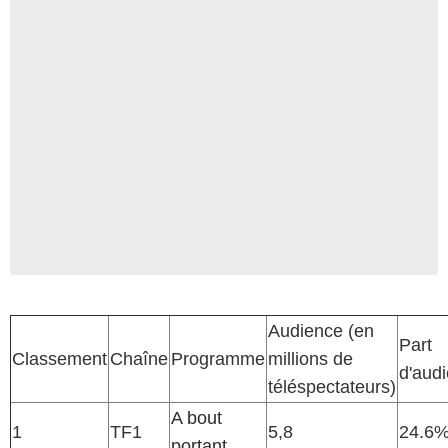
Audience (en
Part
Classement
Chaîne
Programme
millions de
d'aud
téléspectateurs)
A bout
1
TF1
5,8
24.6
portant