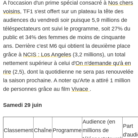
A l'occasion d'un prime spécial consacré à
Nos chers
voisins
, TF1 s'est offert sur un plateau la tête des
audiences du vendredi soir puisque 5,9 millions de
téléspectateurs ont suivi le programme, soit 27% du
public et 34% des femmes de moins de cinquante
ans. Derrière c'est M6 qui obtient la deuxième place
grâce à
NCIS : Los Angeles
(3,2 millions), un total
nettement supérieur à celui d'
On n'demande qu'à en
rire
(2,5), dont la quotidienne ne sera pas renouvelée
la saison prochaine. A noter qu'Arte a attiré 1 million
de personnes grâce au film
Vivace
.
Samedi 29 juin
Audience (en
Part
Classement
Chaîne
Programme
millions de
d'aud