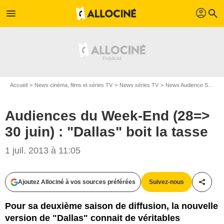
profil
menu
search
Accueil
News cinéma, films et séries TV
News séries TV
News Audience Séries TV
Audiences du Week-End (28=>
30 juin) : "Dallas" boit la tasse
1 juil. 2013 à 11:05
Ajoutez Allociné à vos sources préférées
Suivez-nous
Partag
Pour sa deuxième saison de diffusion, la nouvelle
version de "Dallas" connait de véritables