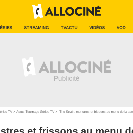
ÉRIES
STREAMING
TVACTU
VIDÉOS
VOD
éries TV
Actus Tournage Séries TV
The Strain: monstres et frissons au menu de la bande-a
stres et frissons au menu d