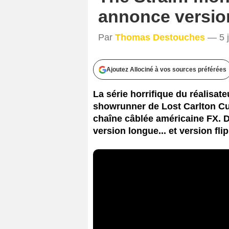
annonce version
Par
Thomas Destouches
— 5 j
Ajoutez Allociné à vos sources préférées
La série horrifique du réalisate
showrunner de Lost Carlton Cus
chaîne câblée américaine FX. 
version longue... et version fli