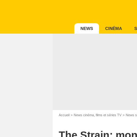
NEWS
CINÉMA
S
Accueil
News cinéma, films et séries TV
News s
The Strain: mon