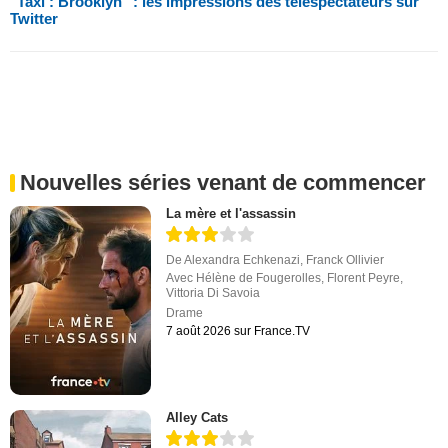
"Taxi : Brooklyn" : les impressions des téléspectateurs sur
Twitter
Nouvelles séries venant de commencer
La mère et l'assassin
De
Alexandra Echkenazi
,
Franck Ollivier
Avec
Hélène de Fougerolles
,
Florent Peyre
,
Vittoria Di Savoia
Drame
7 août 2026 sur France.TV
Alley Cats