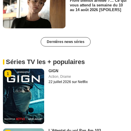
Flore bientôt arrêtée ?… Ce qui
vous attend la semaine du 10
au 14 août 2026 [SPOILERS]
Dernières news séries
Séries TV les + populaires
GIGN
1
Action
,
Drame
22 juillet 2026 sur Netflix
L'Attentat du vol Pan Am 103