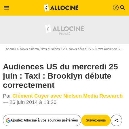
profil
menu
search
Accueil
News cinéma, films et séries TV
News séries TV
News Audience Séries TV
Audiences US du mercredi 25
juin : Taxi : Brooklyn débute
correctement
Par
Clément Cuyer avec Nielsen Media Research
— 26 juin 2014 à 18:20
© EUROPACORP TELEVISION/TF1
Ajoutez Allociné à vos sources préférées
Suivez-nous
Partag