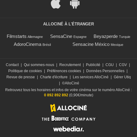
ALLOCINÉ À L'ÉTRANGER
Filmstarts
SensaCine
Beyazperde
Allemagne
Espagne
Turquie
AdoroCinema
Sensacine México
Brésil
Mexique
Contact
|
Qui sommes-nous
|
Recrutement
|
Publicité
|
CGU
|
CGV
|
Politique de cookies
|
Préférences cookies
|
Données Personnelles
|
Revue de presse
|
Charte d'écriture
|
Les services AlloCiné
|
Gérer Utiq
|
©AlloCiné
Retrouvez tous les horaires et infos de votre cinéma sur le numéro AlloCiné :
0 892 892 892
(0,90€/minute)