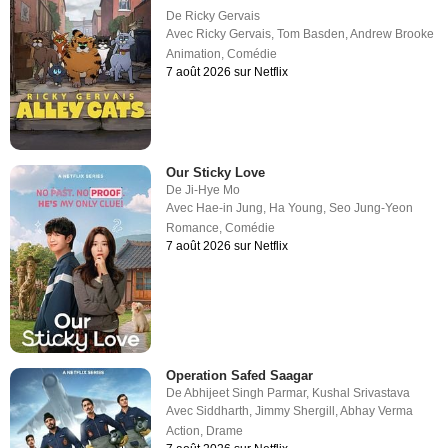
De
Ricky Gervais
Avec
Ricky Gervais
,
Tom Basden
,
Andrew Brooke
Animation
,
Comédie
7 août 2026 sur Netflix
Our Sticky Love
De
Ji-Hye Mo
Avec
Hae-in Jung
,
Ha Young
,
Seo Jung-Yeon
Romance
,
Comédie
7 août 2026 sur Netflix
Operation Safed Saagar
De
Abhijeet Singh Parmar
,
Kushal Srivastava
Avec
Siddharth
,
Jimmy Shergill
,
Abhay Verma
Action
,
Drame