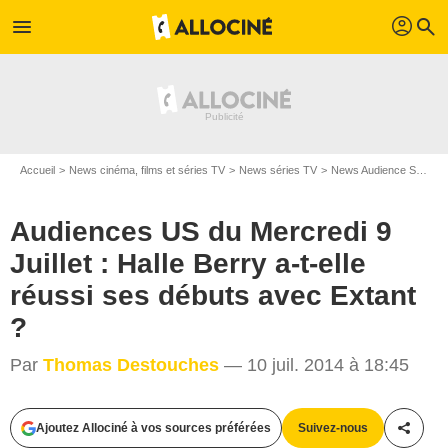
profil
menu
search
Accueil
News cinéma, films et séries TV
News séries TV
News Audience Séries TV
Audiences US du Mercredi 9
Juillet : Halle Berry a-t-elle
réussi ses débuts avec Extant
?
Par
Thomas Destouches
— 10 juil. 2014 à 18:45
CBS Broadcasting Inc.
Ajoutez Allociné à vos sources préférées
Suivez-nous
Partag