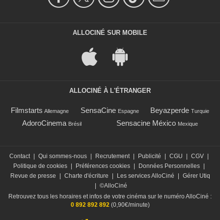
ALLOCINÉ SUR MOBILE
ALLOCINÉ À L'ÉTRANGER
Filmstarts
SensaCine
Beyazperde
Allemagne
Espagne
Turquie
AdoroCinema
Sensacine México
Brésil
Mexique
Contact
|
Qui sommes-nous
|
Recrutement
|
Publicité
|
CGU
|
CGV
|
Politique de cookies
|
Préférences cookies
|
Données Personnelles
|
Revue de presse
|
Charte d'écriture
|
Les services AlloCiné
|
Gérer Utiq
|
©AlloCiné
Retrouvez tous les horaires et infos de votre cinéma sur le numéro AlloCiné :
0 892 892 892
(0,90€/minute)