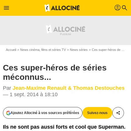
profil
menu
search
Accueil
News cinéma, films et séries TV
News séries
Ces super-héros de séries méconnus...
Ces super-héros de séries
méconnus...
Par
Jean-Maxime Renault & Thomas Destouches
— 1 sept. 2014 à 18:10
Ajoutez Allociné à vos sources préférées
Suivez-nous
Partag
Ils ne sont pas aussi forts et cool que Superman.