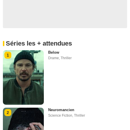
Séries les + attendues
Below
1
Drame
,
Thriller
Neuromancien
2
Science Fiction
,
Thriller