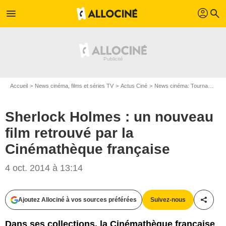
profil
menu
search
Accueil
News cinéma, films et séries TV
Actus Ciné
News cinéma: Tournages
Sherlock Holmes : un nouveau
film retrouvé par la
Cinémathèque française
4 oct. 2014 à 13:14
Ajoutez Allociné à vos sources préférées
Suivez-nous
Partag
La Cinémathèque française
Dans ses collections, la Cinémathèque française