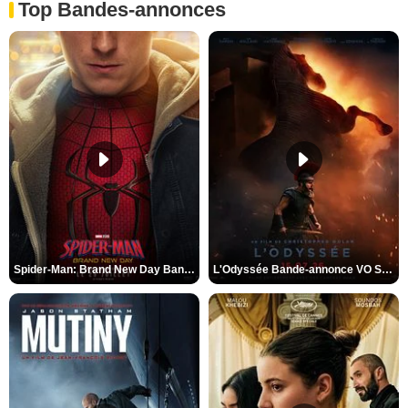
Top Bandes-annonces
Spider-Man: Brand New Day Bande-annonce VO STFR
L'Odyssée Bande-annonce VO STFR