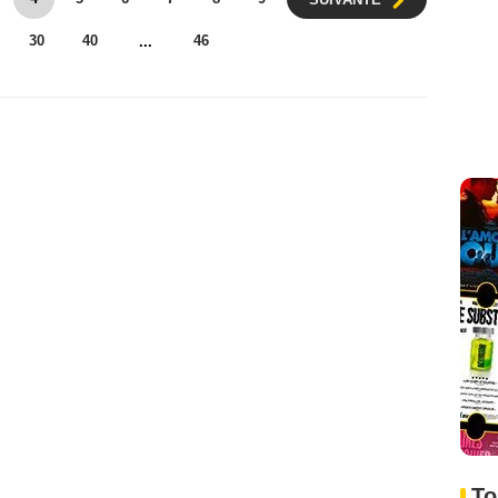
30
40
46
...
To