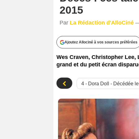
2015
Par
La Rédaction d'AlloCiné
—
1999-2003 Antenne-2, Ceská Telev
Ajoutez Allociné à vos sources préférées
Wes Craven, Christopher Lee,
grand et du petit écran disparu