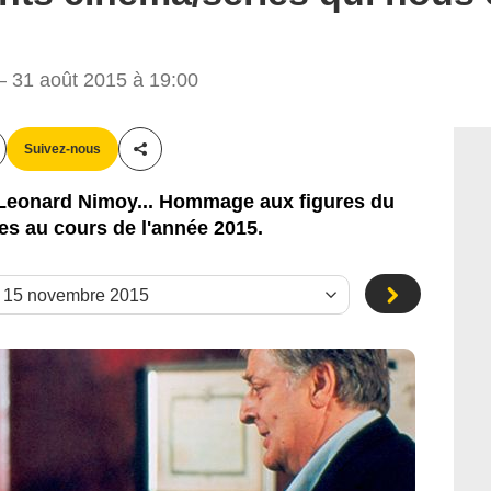
 31 août 2015 à 19:00
ize, Dune, EC Télévision, France 2, La Cinq, RTBF, TSR
Suivez-nous
Partager cet article
 Leonard Nimoy... Hommage aux figures du
es au cours de l'année 2015.