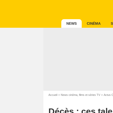
NEWS
CINÉMA
S
Accueil
News cinéma, films et séries TV
Actus 
Décès : ces tal