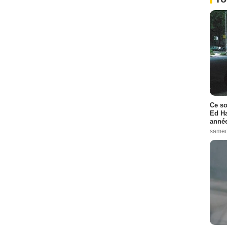
Ce so
Ed Ha
année
samed