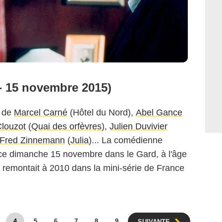
 - 15 novembre 2015)
n de
Marcel Carné
(Hôtel du Nord),
Abel Gance
louzot
(
Quai des orfèvres
),
Julien Duvivier
Fred Zinnemann
(
Julia
)... La comédienne
e dimanche 15 novembre dans le Gard, à l'âge
n remontait à 2010 dans la mini-série de France
4
5
6
7
8
9
SUIVANTE