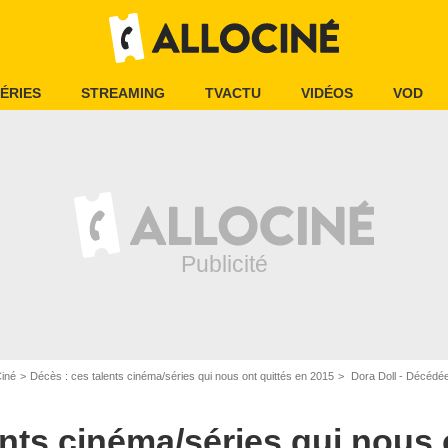
ÉRIES
STREAMING
TVACTU
VIDÉOS
VOD
Ciné
Décès : ces talents cinéma/séries qui nous ont quittés en 2015
Dora Doll - Décédé
ents cinéma/séries qui nous 