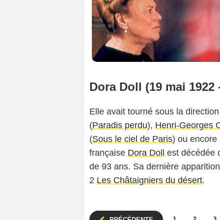
Dora Doll (19 mai 1922
Elle avait tourné sous la directio
(
Paradis perdu
),
Henri-Georges C
(
Sous le ciel de Paris
) ou encore
française
Dora Doll
est décédée c
de 93 ans. Sa dernière apparitio
2
Les Châtaigniers du désert
.
1
2
3
PRÉCÉDENTE