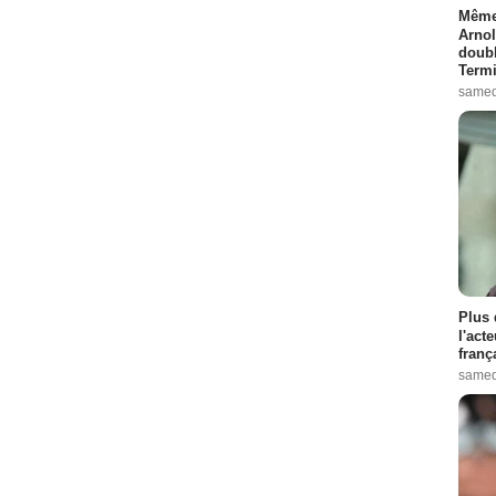
Même 
Arnol
doubl
Termi
samed
Plus 
l'act
franç
samed