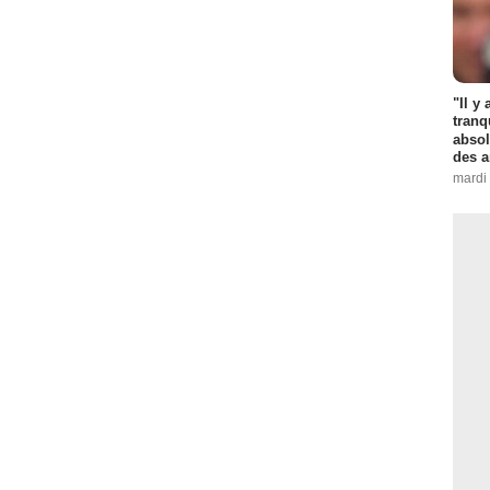
"Il y
tranq
absol
des a
mardi