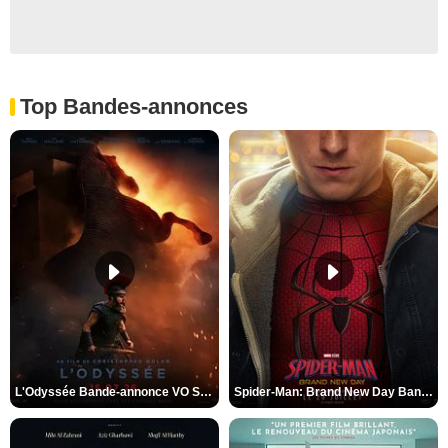
Top Bandes-annonces
L'Odyssée Bande-annonce VO STFR
Spider-Man: Brand New Day Bande-annonce VO STFR