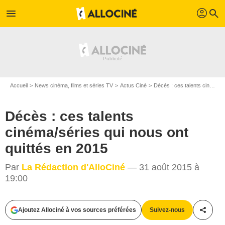
profil
menu
search
Accueil
News cinéma, films et séries TV
Actus Ciné
Décès : ces talents cinéma/séries qui nous ont quittés en 2015
Décès : ces talents
cinéma/séries qui nous ont
quittés en 2015
Par
La Rédaction d'AlloCiné
— 31 août 2015 à
19:00
Ajoutez Allociné à vos sources préférées
Suivez-nous
Partag