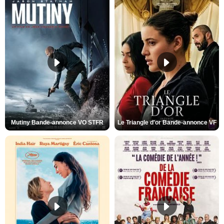
Mutiny Bande-annonce VO STFR
Le Triangle d'or Bande-annonce VF