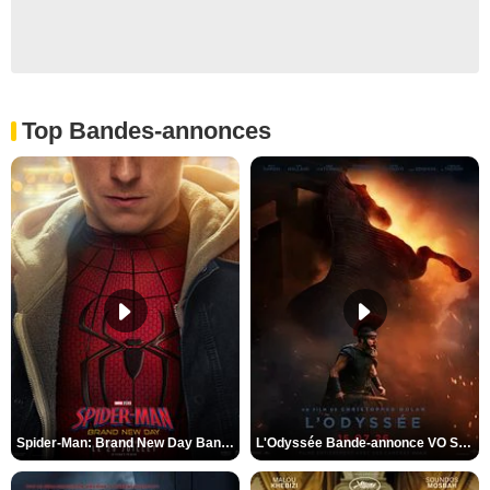
Top Bandes-annonces
Spider-Man: Brand New Day Bande-annonce VO STFR
L'Odyssée Bande-annonce VO STFR