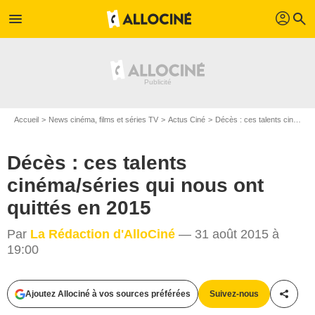
profil
menu
search
Accueil
News cinéma, films et séries TV
Actus Ciné
Décès : ces talents cinéma/séries qui nous ont quittés en 2015
Décès : ces talents
cinéma/séries qui nous ont
quittés en 2015
Par
La Rédaction d'AlloCiné
— 31 août 2015 à
19:00
Ajoutez Allociné à vos sources préférées
Suivez-nous
Partag