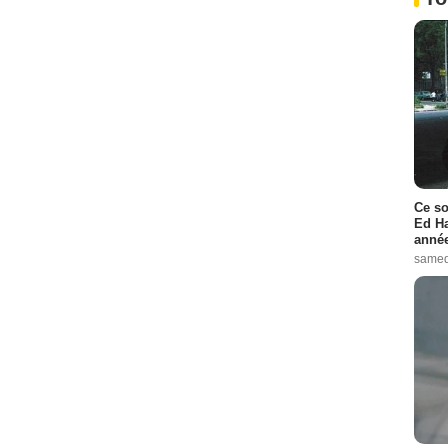
Ce so
Ed Ha
année
samed