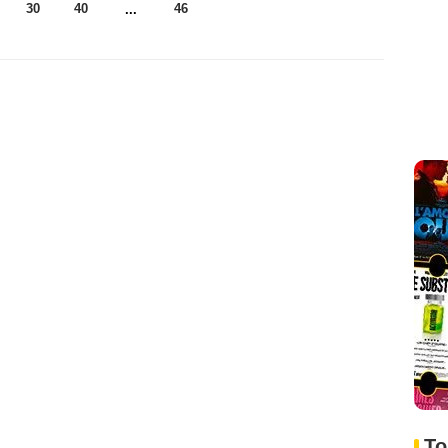
30
40
46
...
To