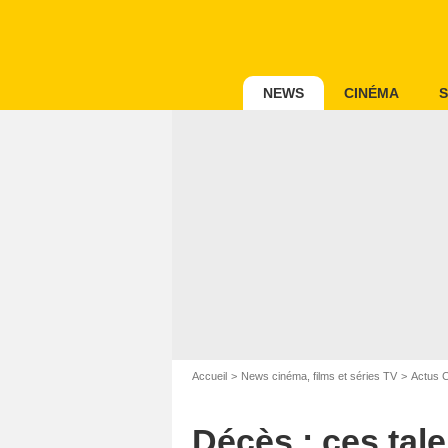
NEWS
CINÉMA
S
Accueil
News cinéma, films et séries TV
Actus 
Décès : ces tal