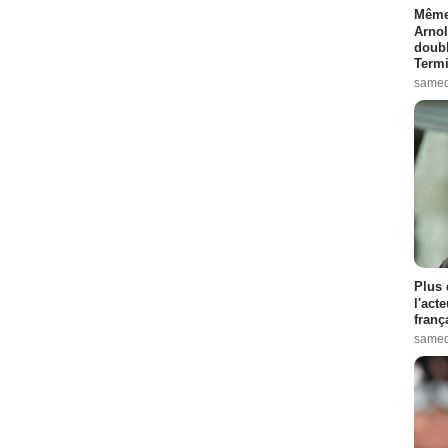
Même 
Arnol
doubl
Termi
samed
Plus 
l'act
franç
samed