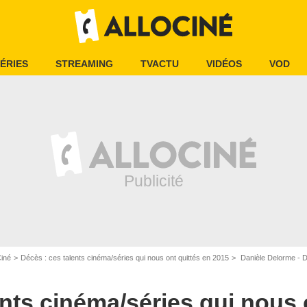
ÉRIES
STREAMING
TVACTU
VIDÉOS
VOD
Ciné
Décès : ces talents cinéma/séries qui nous ont quittés en 2015
Danièle Delorme - D
ents cinéma/séries qui nous 