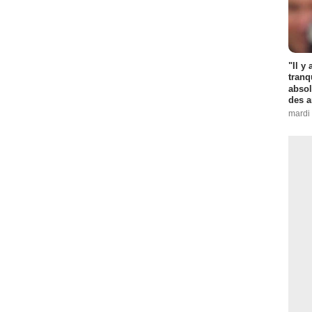
"Il y
tranq
absol
des a
mardi