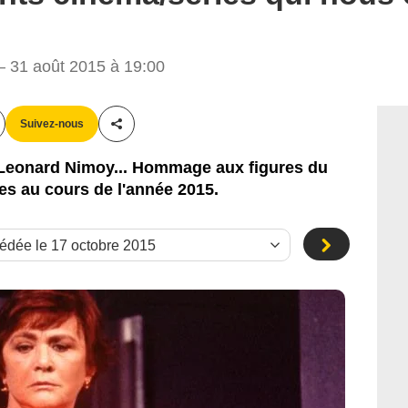
 31 août 2015 à 19:00
JLPPA / Bestimage
Suivez-nous
Partager cet article
 Leonard Nimoy... Hommage aux figures du
es au cours de l'année 2015.