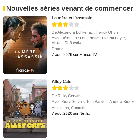
Nouvelles séries venant de commencer
La mère et l'assassin
De
Alexandra Echkenazi
,
Franck Ollivier
Avec
Hélène de Fougerolles
,
Florent Peyre
,
Vittoria Di Savoia
Drame
7 août 2026 sur France.TV
Alley Cats
De
Ricky Gervais
Avec
Ricky Gervais
,
Tom Basden
,
Andrew Brooke
Animation
,
Comédie
7 août 2026 sur Netflix