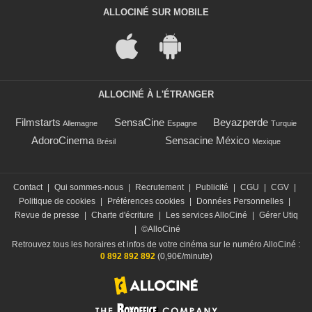
ALLOCINÉ SUR MOBILE
ALLOCINÉ À L'ÉTRANGER
Filmstarts
SensaCine
Beyazperde
Allemagne
Espagne
Turquie
AdoroCinema
Sensacine México
Brésil
Mexique
Contact
|
Qui sommes-nous
|
Recrutement
|
Publicité
|
CGU
|
CGV
|
Politique de cookies
|
Préférences cookies
|
Données Personnelles
|
Revue de presse
|
Charte d'écriture
|
Les services AlloCiné
|
Gérer Utiq
|
©AlloCiné
Retrouvez tous les horaires et infos de votre cinéma sur le numéro AlloCiné :
0 892 892 892
(0,90€/minute)