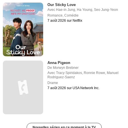
Our Sticky Love
Avec
Hae-in Jung
,
Ha Young
,
Seo Jung-Yeon
Romance
,
Comédie
7 août 2026 sur Netflix
Anna Pigeon
De
Morwyn Brebner
Avec
Tracy Spiridakos
,
Ronnie Rowe
,
Manuel
Rodriguez-Saenz
Drame
7 août 2026 sur USA Network Inc.
Nouvelles séries en ce moment à la TV