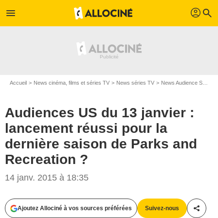
profil
menu
search
Accueil
News cinéma, films et séries TV
News séries TV
News Audience Séries TV
Audiences US du 13 janvier :
lancement réussi pour la
dernière saison de Parks and
Recreation ?
14 janv. 2015 à 18:35
Ben Cohen/NBC
Ajoutez Allociné à vos sources préférées
Suivez-nous
Partag