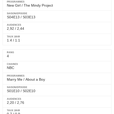
New Girl
/
The Mindy Project
S04E13 / S03E13
2,92 / 2,44
1.4 / 1.1
4
NBC
Marry Me
/
About a Boy
S01E10
/
S02E10
2,20 / 2,76