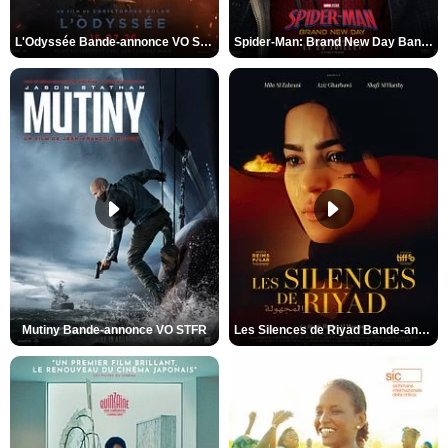
L'Odyssée Bande-annonce VO STFR
Spider-Man: Brand New Day Bande-annonce VO STFR
Mutiny Bande-annonce VO STFR
Les Silences de Riyad Bande-annonce VO STFR