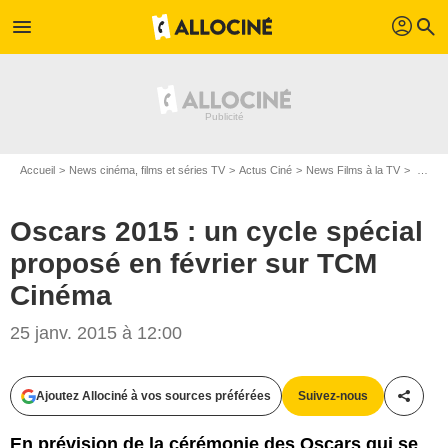
profil
menu
search
Accueil
News cinéma, films et séries TV
Actus Ciné
News Films à la TV
Oscars 2015 : un cycle spécial proposé en février sur TCM Cinéma
Oscars 2015 : un cycle spécial
proposé en février sur TCM
Cinéma
25 janv. 2015 à 12:00
Ajoutez Allociné à vos sources préférées
Suivez-nous
Partag
En prévision de la cérémonie des Oscars qui se