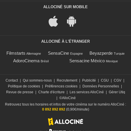
ALLOCINÉ SUR MOBILE
ALLOCINÉ À L'ÉTRANGER
Filmstarts
SensaCine
Beyazperde
Allemagne
Espagne
Turquie
AdoroCinema
Sensacine México
Brésil
Mexique
Contact
|
Qui sommes-nous
|
Recrutement
|
Publicité
|
CGU
|
CGV
|
Politique de cookies
|
Préférences cookies
|
Données Personnelles
|
Revue de presse
|
Charte d'écriture
|
Les services AlloCiné
|
Gérer Utiq
|
©AlloCiné
Retrouvez tous les horaires et infos de votre cinéma sur le numéro AlloCiné :
0 892 892 892
(0,90€/minute)