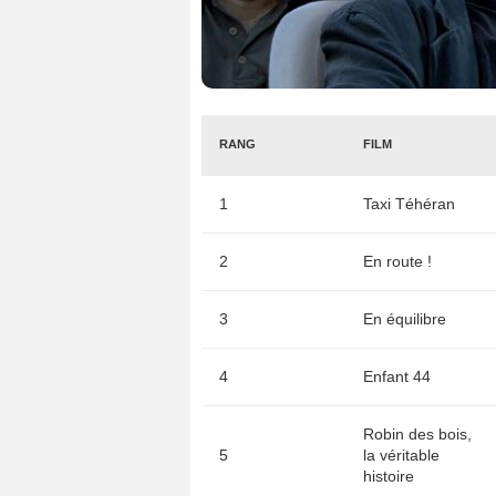
RANG
FILM
1
Taxi Téhéran
2
En route !
3
En équilibre
4
Enfant 44
Robin des bois,
5
la véritable
histoire