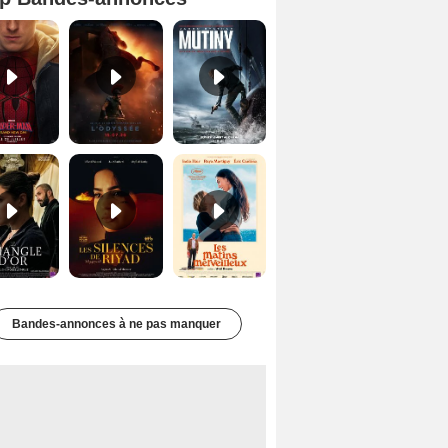
Spider-Man: Brand New Day Bande-annonce VO STFR
L'Odyssée Bande-annonce VO STFR
Mutiny Bande-annonce VO STFR
Le Triangle d'or Bande-annonce VF
Les Silences de Riyad Bande-annonce VO STFR
Les Matins merveilleux Bande-annonce VF
Bandes-annonces à ne pas manquer