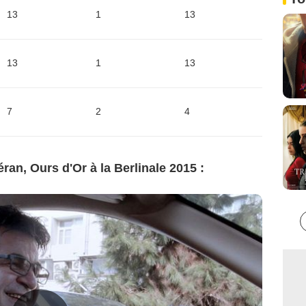
13
1
13
13
1
13
7
2
4
an, Ours d'Or à la Berlinale 2015 :