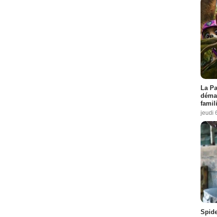
La Pa
démar
famil
jeudi 
Spid