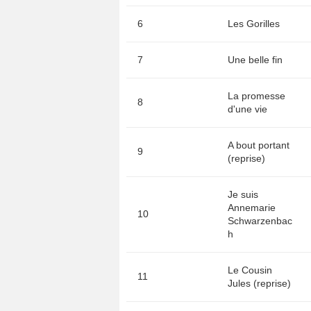
6
Les Gorilles
7
Une belle fin
La promesse
8
d'une vie
A bout portant
9
(reprise)
Je suis
Annemarie
10
Schwarzenbac
h
Le Cousin
11
Jules (reprise)