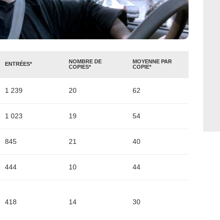
NOMBRE DE
MOYENNE PAR
ENTRÉES*
COPIES*
COPIE*
1 239
20
62
1 023
19
54
845
21
40
444
10
44
418
14
30