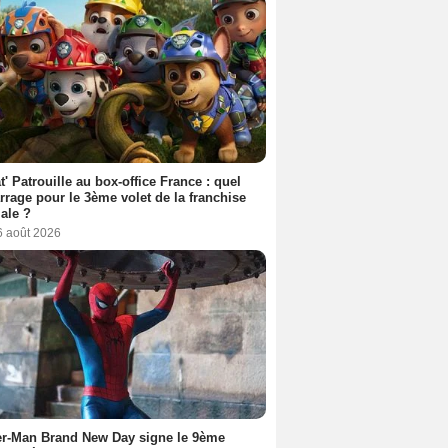
t' Patrouille au box-office France : quel
rage pour le 3ème volet de la franchise
iale ?
6 août 2026
er-Man Brand New Day signe le 9ème