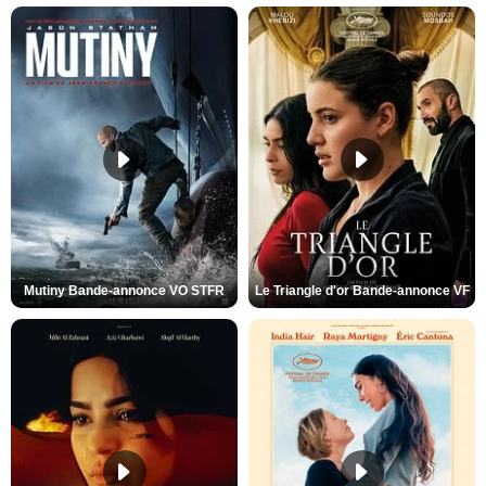
Mutiny Bande-annonce VO STFR
Le Triangle d'or Bande-annonce VF