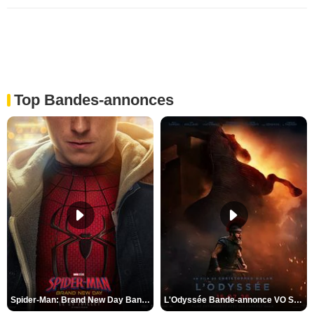
Top Bandes-annonces
Spider-Man: Brand New Day Bande-annonce VO STFR
L'Odyssée Bande-annonce VO STFR