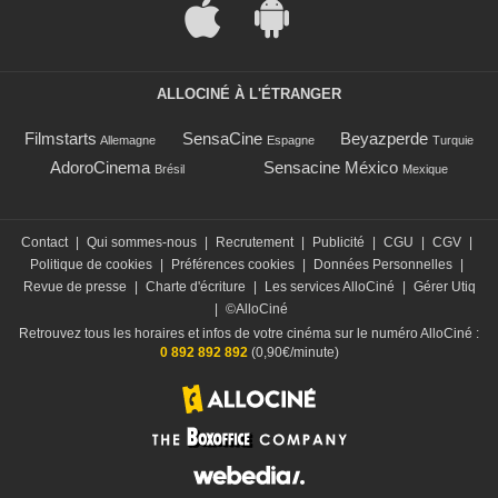
ALLOCINÉ À L'ÉTRANGER
Filmstarts
SensaCine
Beyazperde
Allemagne
Espagne
Turquie
AdoroCinema
Sensacine México
Brésil
Mexique
Contact
|
Qui sommes-nous
|
Recrutement
|
Publicité
|
CGU
|
CGV
|
Politique de cookies
|
Préférences cookies
|
Données Personnelles
|
Revue de presse
|
Charte d'écriture
|
Les services AlloCiné
|
Gérer Utiq
|
©AlloCiné
Retrouvez tous les horaires et infos de votre cinéma sur le numéro AlloCiné :
0 892 892 892
(0,90€/minute)