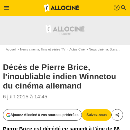
profil
menu
search
Accueil
News cinéma, films et séries TV
Actus Ciné
News cinéma: Stars
Décès 
Décès de Pierre Brice,
l'inoubliable indien Winnetou
du cinéma allemand
6 juin 2015 à 14:45
Ajoutez Allociné à vos sources préférées
Suivez-nous
Partag
SNC
Pierre Brice est décédé ce samedi à l'âge de 86