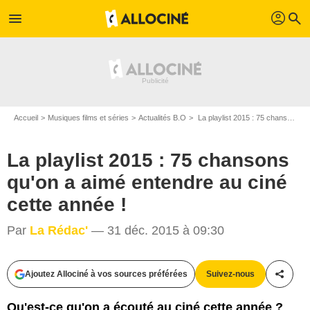
profil
menu
search
Accueil
Musiques films et séries
Actualités B.O
La playlist 2015 : 75 chansons qu'on a aimé entendre au ciné cette année !
La playlist 2015 : 75 chansons
qu'on a aimé entendre au ciné
cette année !
Par
La Rédac'
— 31 déc. 2015 à 09:30
Ajoutez Allociné à vos sources préférées
Suivez-nous
Partag
Qu'est-ce qu'on a écouté au ciné cette année ?