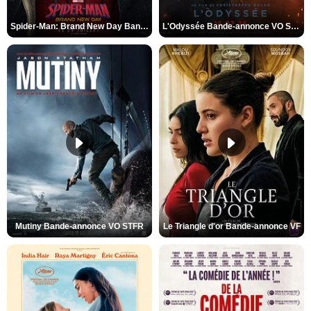
Spider-Man: Brand New Day Bande-annonce VO STFR
L'Odyssée Bande-annonce VO STFR
Mutiny Bande-annonce VO STFR
Le Triangle d'or Bande-annonce VF