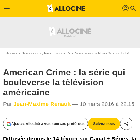
profil
menu
search
Accueil
News cinéma, films et séries TV
News séries
News Séries à la TV
Amer
American Crime : la série qui
bouleverse la télévision
américaine
Par
Jean-Maxime Renault
— 10 mars 2016 à 22:15
Ajoutez Allociné à vos sources préférées
Suivez-nous
Partag
Diffusée depuis le 14 février sur Canal + Séries, la