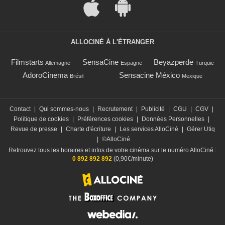
ALLOCINÉ À L'ÉTRANGER
Filmstarts
SensaCine
Beyazperde
Allemagne
Espagne
Turquie
AdoroCinema
Sensacine México
Brésil
Mexique
Contact
|
Qui sommes-nous
|
Recrutement
|
Publicité
|
CGU
|
CGV
|
Politique de cookies
|
Préférences cookies
|
Données Personnelles
|
Revue de presse
|
Charte d'écriture
|
Les services AlloCiné
|
Gérer Utiq
|
©AlloCiné
Retrouvez tous les horaires et infos de votre cinéma sur le numéro AlloCiné :
0 892 892 892
(0,90€/minute)