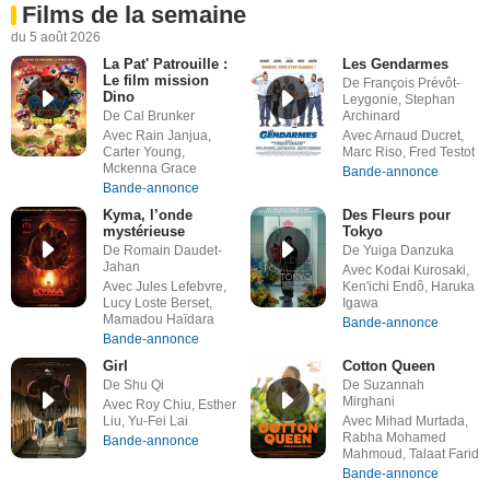
Films de la semaine
du 5 août 2026
La Pat' Patrouille :
Les Gendarmes
Le film mission
De François Prévôt-
Dino
Leygonie, Stephan
De Cal Brunker
Archinard
Avec Rain Janjua,
Avec Arnaud Ducret,
Carter Young,
Marc Riso, Fred Testot
Mckenna Grace
Bande-annonce
Bande-annonce
Kyma, l’onde
Des Fleurs pour
mystérieuse
Tokyo
De Romain Daudet-
De Yuiga Danzuka
Jahan
Avec Kodai Kurosaki,
Avec Jules Lefebvre,
Ken'ichi Endô, Haruka
Lucy Loste Berset,
Igawa
Mamadou Haïdara
Bande-annonce
Bande-annonce
Girl
Cotton Queen
De Shu Qi
De Suzannah
Mirghani
Avec Roy Chiu, Esther
Liu, Yu-Fei Lai
Avec Mihad Murtada,
Rabha Mohamed
Bande-annonce
Mahmoud, Talaat Farid
Bande-annonce