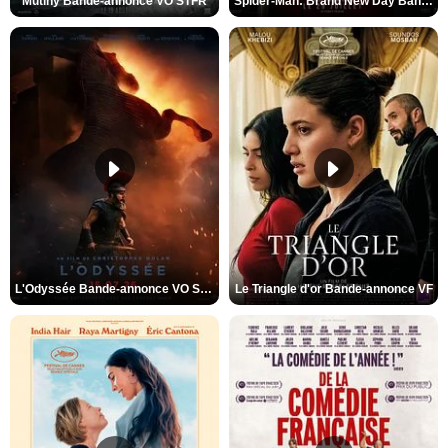
Mutiny Bande-annonce VO STFR
Spider-Man: Brand New Day Bande-annonce VO STFR
L'Odyssée Bande-annonce VO STFR
Le Triangle d'or Bande-annonce VF