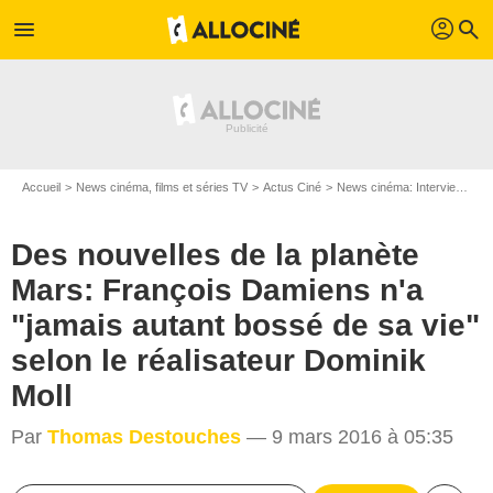
profil
menu
search
Accueil
News cinéma, films et séries TV
Actus Ciné
News cinéma: Interviews
D
Des nouvelles de la planète
Mars: François Damiens n'a
"jamais autant bossé de sa vie"
selon le réalisateur Dominik
Moll
Par
Thomas Destouches
— 9 mars 2016 à 05:35