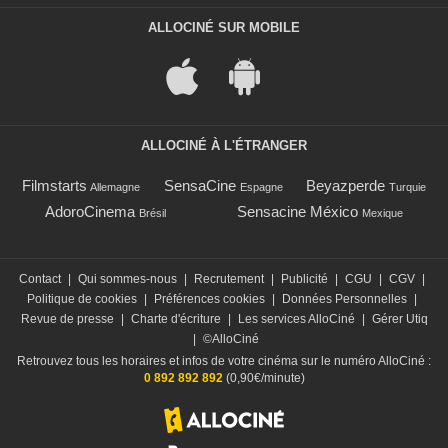
ALLOCINÉ SUR MOBILE
ALLOCINÉ À L'ÉTRANGER
Filmstarts
SensaCine
Beyazperde
Allemagne
Espagne
Turquie
AdoroCinema
Sensacine México
Brésil
Mexique
Contact
|
Qui sommes-nous
|
Recrutement
|
Publicité
|
CGU
|
CGV
|
Politique de cookies
|
Préférences cookies
|
Données Personnelles
|
Revue de presse
|
Charte d'écriture
|
Les services AlloCiné
|
Gérer Utiq
|
©AlloCiné
Retrouvez tous les horaires et infos de votre cinéma sur le numéro AlloCiné :
0 892 892 892
(0,90€/minute)