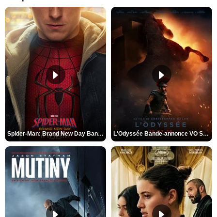
Spider-Man: Brand New Day Bande-annonce VO STFR
L'Odyssée Bande-annonce VO STFR