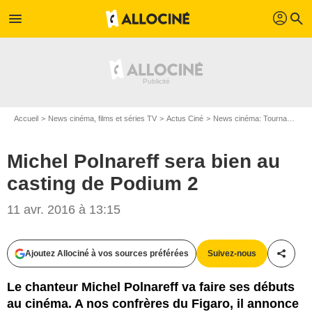
profil
menu
search
Accueil
News cinéma, films et séries TV
Actus Ciné
News cinéma: Tournages
Michel Polnareff sera bien au
casting de Podium 2
11 avr. 2016 à 13:15
Ajoutez Allociné à vos sources préférées
Suivez-nous
Partag
Le chanteur Michel Polnareff va faire ses débuts
au cinéma. A nos confrères du Figaro, il annonce