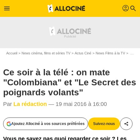
profil
menu
search
Accueil
News cinéma, films et séries TV
Actus Ciné
News Films à la TV
Ce soir à la télé : on mate "Colombiana" et "Le Secret des poignards volants"
Ce soir à la télé : on mate
"Colombiana" et "Le Secret des
poignards volants"
Par
La rédaction
— 19 mai 2016 à 16:00
Ajoutez Allociné à vos sources préférées
Suivez-nous
Partag
Vous ne savez pas quoi regarder ce soir ? Les