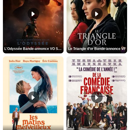
L'Odyssée Bande-annonce VO STFR
Le Triangle d'or Bande-annonce VF