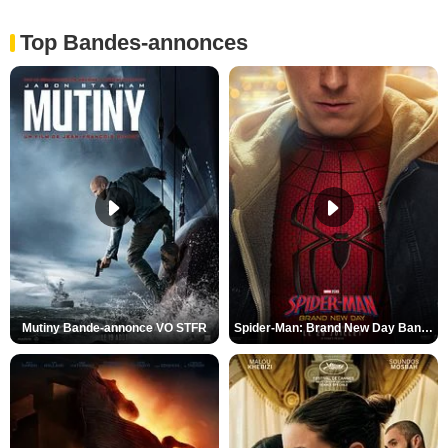
Top Bandes-annonces
Mutiny Bande-annonce VO STFR
Spider-Man: Brand New Day Bande-annonce VO STFR