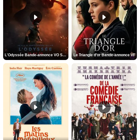
L'Odyssée Bande-annonce VO STFR
Le Triangle d'or Bande-annonce VF