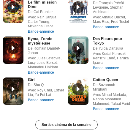
Le film mission
De François Prévôt-
Dino
Leygonie, Stephan
De Cal Brunker
Archinard
Avec Rain Janjua,
Avec Arnaud Ducret,
Carter Young,
Marc Riso, Fred Testot
Mckenna Grace
Bande-annonce
Bande-annonce
Kyma, l’onde
Des Fleurs pour
mystérieuse
Tokyo
De Romain Daudet-
De Yuiga Danzuka
Jahan
Avec Kodai Kurosaki,
Avec Jules Lefebvre,
Ken'ichi Endô, Haruka
Lucy Loste Berset,
Igawa
Mamadou Haïdara
Bande-annonce
Bande-annonce
Girl
Cotton Queen
De Shu Qi
De Suzannah
Mirghani
Avec Roy Chiu, Esther
Liu, Yu-Fei Lai
Avec Mihad Murtada,
Rabha Mohamed
Bande-annonce
Mahmoud, Talaat Farid
Bande-annonce
Sorties cinéma de la semaine