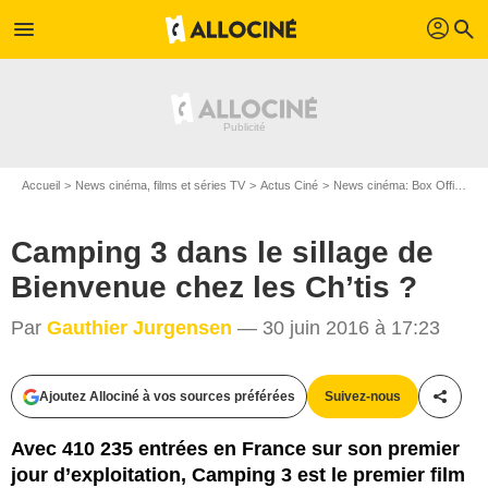
profil
menu
search
Accueil
News cinéma, films et séries TV
Actus Ciné
News cinéma: Box Office
C
Camping 3 dans le sillage de
Bienvenue chez les Ch’tis ?
Par
Gauthier Jurgensen
— 30 juin 2016 à 17:23
Ajoutez Allociné à vos sources préférées
Suivez-nous
Partag
Alain Guizard
Avec 410 235 entrées en France sur son premier
jour d’exploitation, Camping 3 est le premier film