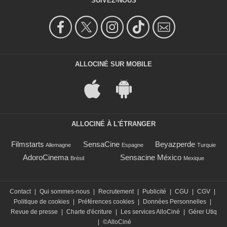
SUIVEZ-NOUS
ALLOCINÉ SUR MOBILE
ALLOCINÉ À L'ÉTRANGER
Filmstarts
SensaCine
Beyazperde
Allemagne
Espagne
Turquie
AdoroCinema
Sensacine México
Brésil
Mexique
Contact
|
Qui sommes-nous
|
Recrutement
|
Publicité
|
CGU
|
CGV
|
Politique de cookies
|
Préférences cookies
|
Données Personnelles
|
Revue de presse
|
Charte d'écriture
|
Les services AlloCiné
|
Gérer Utiq
|
©AlloCiné