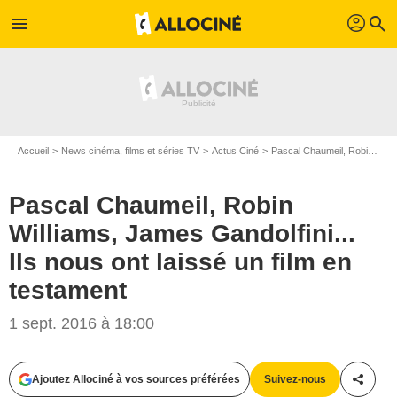
profil
menu
search
Accueil
News cinéma, films et séries TV
Actus Ciné
Pascal Chaumeil, Robin Williams, James Gandolfini... Ils nous ont laissé un film en testament
Pascal Chaumeil, Robin
Williams, James Gandolfini...
Ils nous ont laissé un film en
testament
1 sept. 2016 à 18:00
Ajoutez Allociné à vos sources préférées
Suivez-nous
Partag