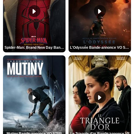
Spider-Man: Brand New Day Bande-annonce VO STFR
L'Odyssée Bande-annonce VO STFR
Mutiny Bande-annonce VO STFR
Le Triangle d'or Bande-annonce VF