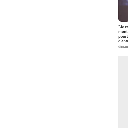
"Je r
montr
pourt
d'ent
diman