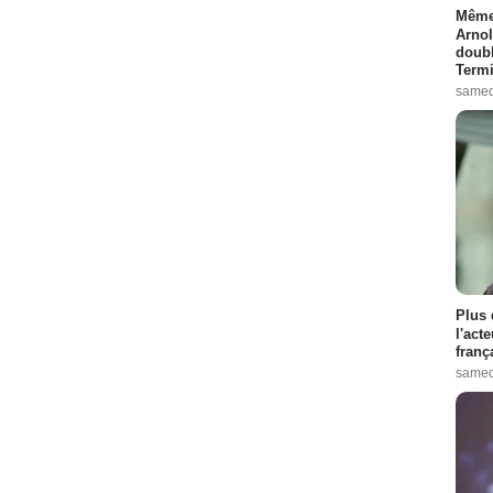
Même 
Arnol
doubl
Termi
samed
Plus 
l'act
franç
samed