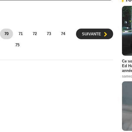
70
71
72
73
74
SUIVANTE
75
Ce so
Ed Ha
année
samed