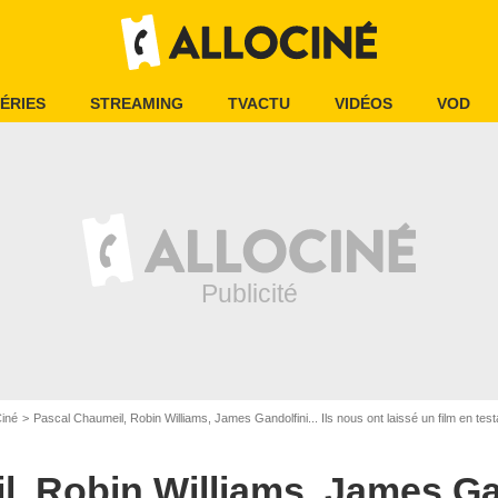
ÉRIES
STREAMING
TVACTU
VIDÉOS
VOD
Ciné
Pascal Chaumeil, Robin Williams, James Gandolfini... Ils nous ont laissé un film en tes
, Robin Williams, James Gand