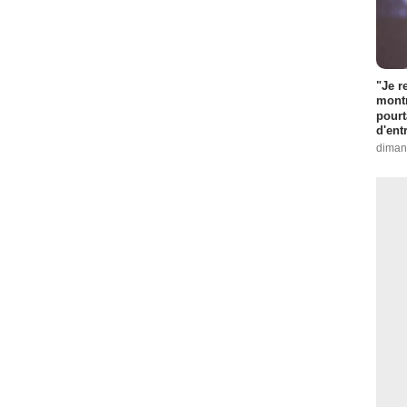
"Je r
montr
pourt
d'ent
diman