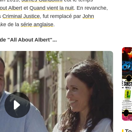
out Albert
et
Quand vient la nuit
. En revanche,
ns
Criminal Justice
, fut remplacé par
John
ke de la
série anglaise
.
e "All About Albert"...
To