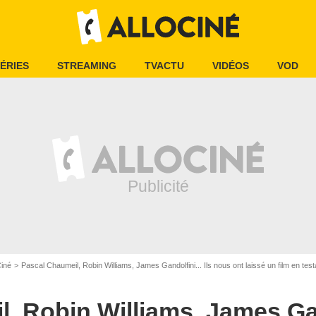
ÉRIES
STREAMING
TVACTU
VIDÉOS
VOD
Ciné
Pascal Chaumeil, Robin Williams, James Gandolfini... Ils nous ont laissé un film en tes
, Robin Williams, James Gand