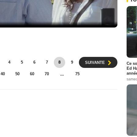
4
5
6
7
8
9
SUIVANTE
Ce so
Ed Ha
année
40
50
60
70
75
...
samed