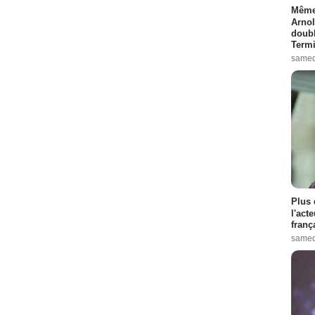
Même 
Arnol
doubl
Termi
samed
Plus 
l'act
franç
samed