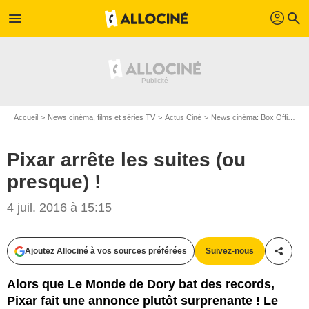
profil
menu
search
Accueil
News cinéma, films et séries TV
Actus Ciné
News cinéma: Box Office
P
Pixar arrête les suites (ou
presque) !
4 juil. 2016 à 15:15
Walt Disney Studios Motion Pictures France
Ajoutez Allociné à vos sources préférées
Suivez-nous
Partag
Alors que Le Monde de Dory bat des records,
Pixar fait une annonce plutôt surprenante ! Le