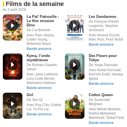
Films de la semaine
du 5 août 2026
La Pat' Patrouille :
Les Gendarmes
Le film mission
De François Prévôt-
Dino
Leygonie, Stephan
De Cal Brunker
Archinard
Avec Rain Janjua,
Avec Arnaud Ducret,
Carter Young,
Marc Riso, Fred Testot
Mckenna Grace
Bande-annonce
Bande-annonce
Kyma, l’onde
Des Fleurs pour
mystérieuse
Tokyo
De Romain Daudet-
De Yuiga Danzuka
Jahan
Avec Kodai Kurosaki,
Avec Jules Lefebvre,
Ken'ichi Endô, Haruka
Lucy Loste Berset,
Igawa
Mamadou Haïdara
Bande-annonce
Bande-annonce
Girl
Cotton Queen
De Shu Qi
De Suzannah
Mirghani
Avec Roy Chiu, Esther
Liu, Yu-Fei Lai
Avec Mihad Murtada,
Rabha Mohamed
Bande-annonce
Mahmoud, Talaat Farid
Bande-annonce