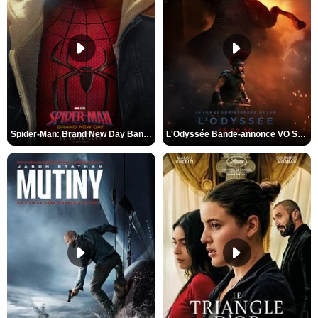
Spider-Man: Brand New Day Bande-annonce VO STFR
L'Odyssée Bande-annonce VO STFR