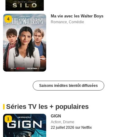
Ma vie avec les Walter Boys
4
Romance
,
Comédie
Saisons inédites bientôt diffusées
Séries TV les + populaires
GIGN
1
Action
,
Drame
22 juillet 2026 sur Netflix