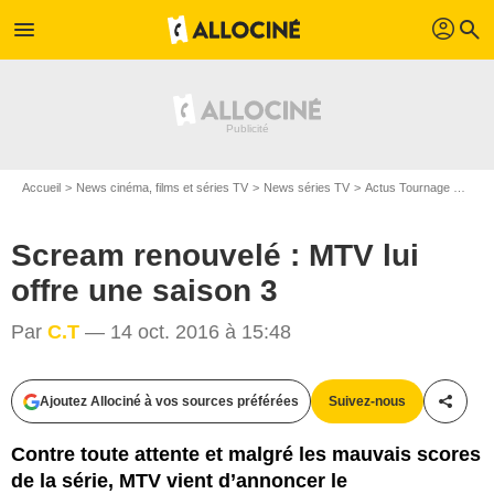
profil
menu
search
Accueil
News cinéma, films et séries TV
News séries TV
Actus Tournage Séries TV
Scream renouvelé : MTV lui
offre une saison 3
Par
C.T
— 14 oct. 2016 à 15:48
Ajoutez Allociné à vos sources préférées
Suivez-nous
Partag
Contre toute attente et malgré les mauvais scores
de la série, MTV vient d’annoncer le