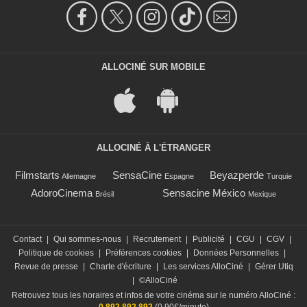
ALLOCINÉ SUR MOBILE
ALLOCINÉ À L'ÉTRANGER
Filmstarts
SensaCine
Beyazperde
Allemagne
Espagne
Turquie
AdoroCinema
Sensacine México
Brésil
Mexique
Contact
|
Qui sommes-nous
|
Recrutement
|
Publicité
|
CGU
|
CGV
|
Politique de cookies
|
Préférences cookies
|
Données Personnelles
|
Revue de presse
|
Charte d'écriture
|
Les services AlloCiné
|
Gérer Utiq
|
©AlloCiné
Retrouvez tous les horaires et infos de votre cinéma sur le numéro AlloCiné :
0 892 892 892
(0,90€/minute)