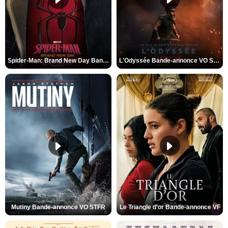
Spider-Man: Brand New Day Bande-annonce VO STFR
L'Odyssée Bande-annonce VO STFR
Mutiny Bande-annonce VO STFR
Le Triangle d'or Bande-annonce VF