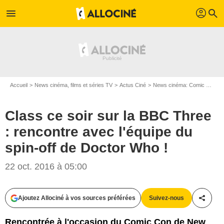
profil
menu
search
Accueil
News cinéma, films et séries TV
Actus Ciné
News cinéma: Comic con
Class ce soir sur la BBC Three
: rencontre avec l'équipe du
spin-off de Doctor Who !
22 oct. 2016 à 05:00
Ajoutez Allociné à vos sources préférées
Suivez-nous
Partag
Rencontrée à l'occasion du Comic Con de New