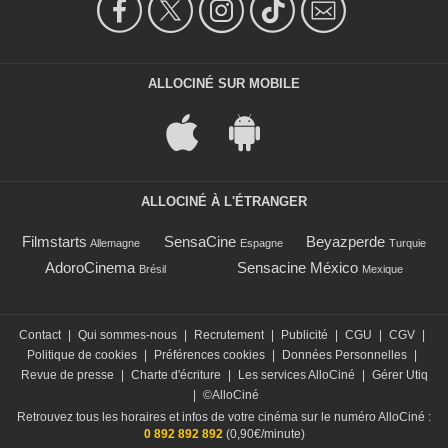
ALLOCINÉ SUR MOBILE
ALLOCINÉ À L'ÉTRANGER
Filmstarts
SensaCine
Beyazperde
Allemagne
Espagne
Turquie
AdoroCinema
Sensacine México
Brésil
Mexique
Contact
|
Qui sommes-nous
|
Recrutement
|
Publicité
|
CGU
|
CGV
|
Politique de cookies
|
Préférences cookies
|
Données Personnelles
|
Revue de presse
|
Charte d'écriture
|
Les services AlloCiné
|
Gérer Utiq
|
©AlloCiné
Retrouvez tous les horaires et infos de votre cinéma sur le numéro AlloCiné :
0 892 892 892
(0,90€/minute)