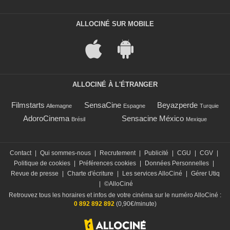
ALLOCINÉ SUR MOBILE
ALLOCINÉ À L'ÉTRANGER
Filmstarts
SensaCine
Beyazperde
Allemagne
Espagne
Turquie
AdoroCinema
Sensacine México
Brésil
Mexique
Contact
|
Qui sommes-nous
|
Recrutement
|
Publicité
|
CGU
|
CGV
|
Politique de cookies
|
Préférences cookies
|
Données Personnelles
|
Revue de presse
|
Charte d'écriture
|
Les services AlloCiné
|
Gérer Utiq
|
©AlloCiné
Retrouvez tous les horaires et infos de votre cinéma sur le numéro AlloCiné :
0 892 892 892
(0,90€/minute)