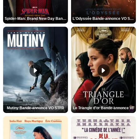
Spider-Man: Brand New Day Bande-annonce VO STFR
L'Odyssée Bande-annonce VO STFR
Mutiny Bande-annonce VO STFR
Le Triangle d'or Bande-annonce VF