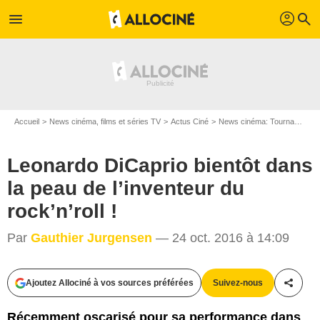
profil
menu
search
Accueil
News cinéma, films et séries TV
Actus Ciné
News cinéma: Tournages
Leonardo DiCaprio bientôt dans
la peau de l’inventeur du
rock’n’roll !
Par
Gauthier Jurgensen
— 24 oct. 2016 à 14:09
Warner Bros France
Ajoutez Allociné à vos sources préférées
Suivez-nous
Partag
Récemment oscarisé pour sa performance dans