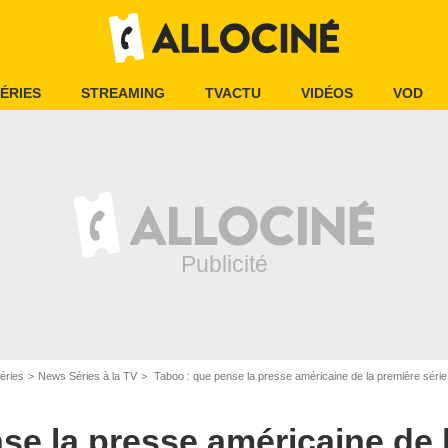
ÉRIES
STREAMING
TVACTU
VIDÉOS
VOD
éries
News Séries à la TV
Taboo : que pense la presse américaine de la première séri
se la presse américaine de 