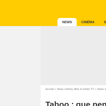
NEWS
CINÉMA
S
Accueil
News cinéma, films et séries TV
News s
Taboo : que pen