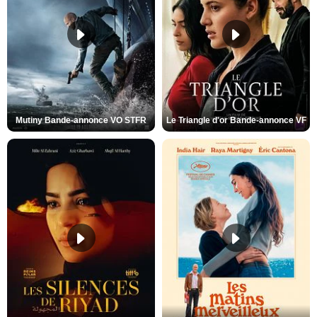
Mutiny Bande-annonce VO STFR
Le Triangle d'or Bande-annonce VF