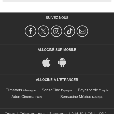
SUIVEZ-NOUS
ALLOCINÉ SUR MOBILE
ALLOCINÉ À L'ÉTRANGER
Filmstarts
SensaCine
Beyazperde
Allemagne
Espagne
Turquie
AdoroCinema
Sensacine México
Brésil
Mexique
Contact
|
Qui sommes-nous
|
Recrutement
|
Publicité
|
CGU
|
CGV
|