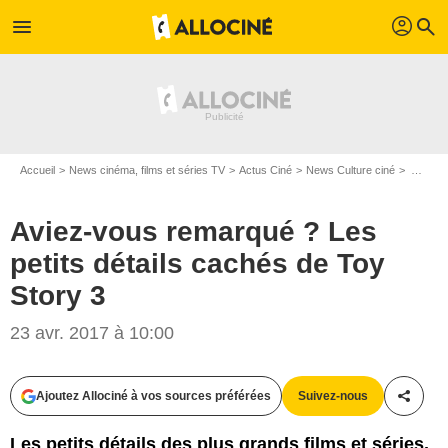
profil
menu
search
Accueil
News cinéma, films et séries TV
Actus Ciné
News Culture ciné
Aviez-vous remarqué ? Les petits détails cachés de Toy Story 3
Aviez-vous remarqué ? Les
petits détails cachés de Toy
Story 3
23 avr. 2017 à 10:00
Ajoutez Allociné à vos sources préférées
Suivez-nous
Partag
Les petits détails des plus grands films et séries,