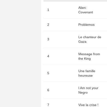
Alien:
1
Covenant
2
Problemos
Le chanteur de
3
Gaza
Message from
4
the King
Une famille
5
heureuse
I Am not your
6
Negro
7
Vive la crise !