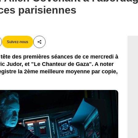
ces parisiennes
Twentieth Century Fox
Suivez-nous
Partager cet article
 tête des premières séances de ce mercredi à
ic Judor, et "Le Chanteur de Gaza". A noter
egistre la 2ème meilleure moyenne par copie,