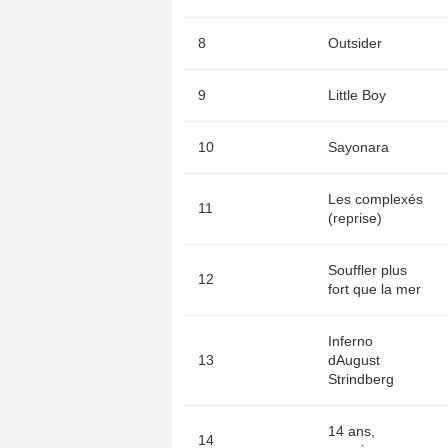
8
Outsider
9
Little Boy
10
Sayonara
Les complexés
11
(reprise)
Souffler plus
12
fort que la mer
Inferno
13
dAugust
Strindberg
14 ans,
14