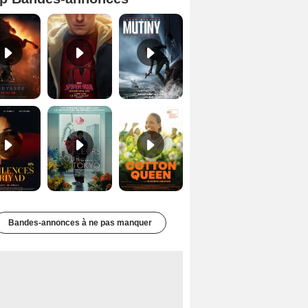
L'Odyssée Bande-annonce VO STFR
Spider-Man: Brand New Day Bande-annonce VO STFR
Mutiny Bande-annonce VO STFR
Les Silences de Riyad Bande-annonce VO STFR
Des Fleurs pour Tokyo Bande-annonce VO STFR
Cotton Queen Bande-annonce VO STFR
Bandes-annonces à ne pas manquer