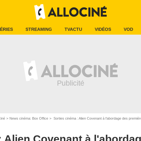
ÉRIES
STREAMING
TVACTU
VIDÉOS
VOD
Ciné
News cinéma: Box Office
Sorties cinéma : Alien Covenant à l'abordage des premiè
: Alien Covenant à l'aborda