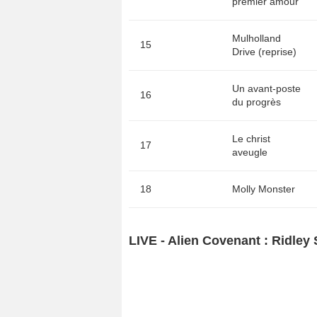
premier amour
Mulholland
15
Drive (reprise)
Un avant-poste
16
du progrès
Le christ
17
aveugle
18
Molly Monster
LIVE - Alien Covenant : Ridley