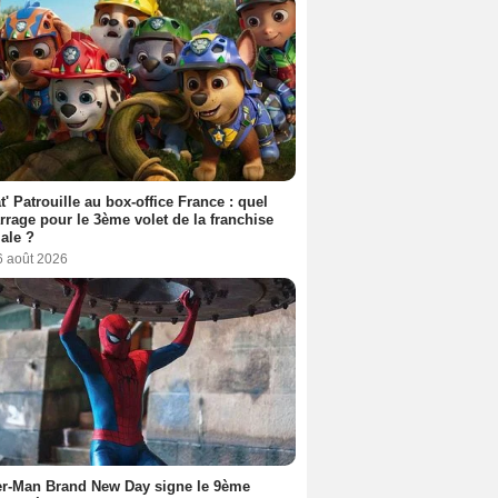
t' Patrouille au box-office France : quel
rage pour le 3ème volet de la franchise
iale ?
6 août 2026
er-Man Brand New Day signe le 9ème