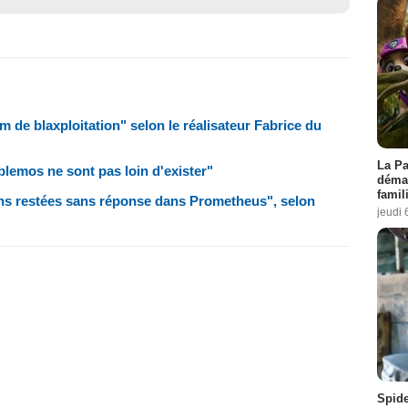
 de blaxploitation" selon le réalisateur Fabrice du
La Pa
lemos ne sont pas loin d'exister"
démar
famil
ns restées sans réponse dans Prometheus", selon
jeudi 
Spid