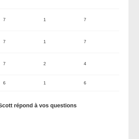
7
1
7
7
1
7
7
2
4
6
1
6
 Scott répond à vos questions