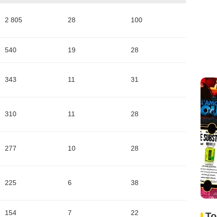
2 805
28
100
540
19
28
343
11
31
310
11
28
277
10
28
225
6
38
154
7
22
To