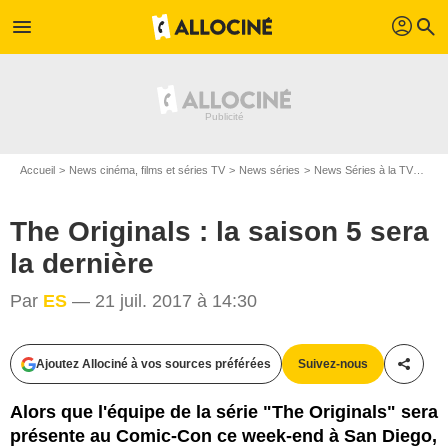
profil
menu
search
Accueil
News cinéma, films et séries TV
News séries
News Séries à la TV
The 
The Originals : la saison 5 sera
la dernière
Par
ES
— 21 juil. 2017 à 14:30
The CW Television Network
Ajoutez Allociné à vos sources préférées
Suivez-nous
Partag
Alors que l'équipe de la série "The Originals" sera
présente au Comic-Con ce week-end à San Diego,