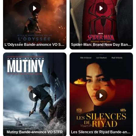
L'Odyssée Bande-annonce VO STFR
Spider-Man: Brand New Day Bande-annonce VO STFR
Mutiny Bande-annonce VO STFR
Les Silences de Riyad Bande-annonce VO STFR