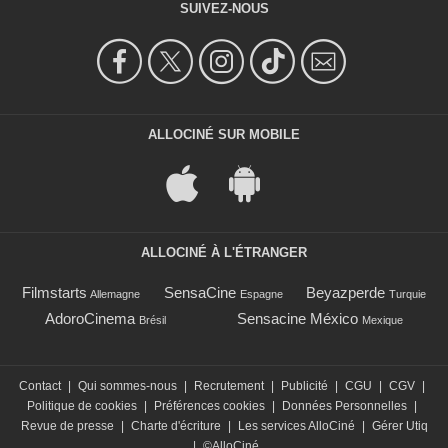
SUIVEZ-NOUS
ALLOCINÉ SUR MOBILE
ALLOCINÉ À L'ÉTRANGER
Filmstarts
SensaCine
Beyazperde
Allemagne
Espagne
Turquie
AdoroCinema
Sensacine México
Brésil
Mexique
Contact
|
Qui sommes-nous
|
Recrutement
|
Publicité
|
CGU
|
CGV
|
Politique de cookies
|
Préférences cookies
|
Données Personnelles
|
Revue de presse
|
Charte d'écriture
|
Les services AlloCiné
|
Gérer Utiq
|
©AlloCiné