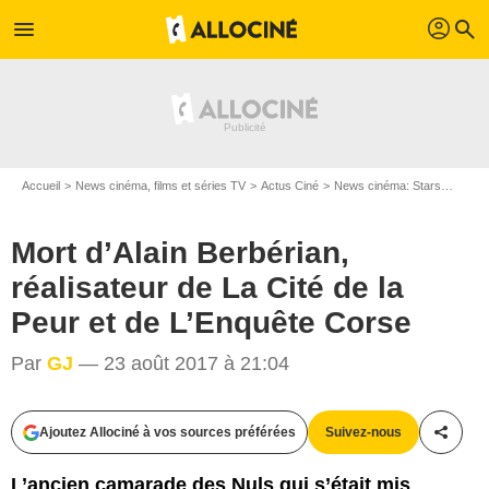
profil
menu
search
Accueil
News cinéma, films et séries TV
Actus Ciné
News cinéma: Stars
Mort d
Mort d’Alain Berbérian,
réalisateur de La Cité de la
Peur et de L’Enquête Corse
Par
GJ
— 23 août 2017 à 21:04
VEEREN / BESTIMAGE
Ajoutez Allociné à vos sources préférées
Suivez-nous
Partag
L’ancien camarade des Nuls qui s’était mis