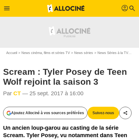
profil
menu
search
Accueil
News cinéma, films et séries TV
News séries
News Séries à la TV
Scre
Scream : Tyler Posey de Teen
Wolf rejoint la saison 3
Par
CT
— 25 sept. 2017 à 16:00
MTV Networks
Ajoutez Allociné à vos sources préférées
Suivez-nous
Partag
Un ancien loup-garou au casting de la série
Scream. Tyler Posey, vu notamment dans Teen