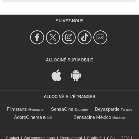
SUIVEZ-NOUS
ALLOCINÉ SUR MOBILE
ALLOCINÉ À L'ÉTRANGER
Filmstarts
SensaCine
Beyazperde
Allemagne
Espagne
Turquie
AdoroCinema
Sensacine México
Brésil
Mexique
Contact
|
Qui sommes-nous
|
Recrutement
|
Publicité
|
CGU
|
CGV
|