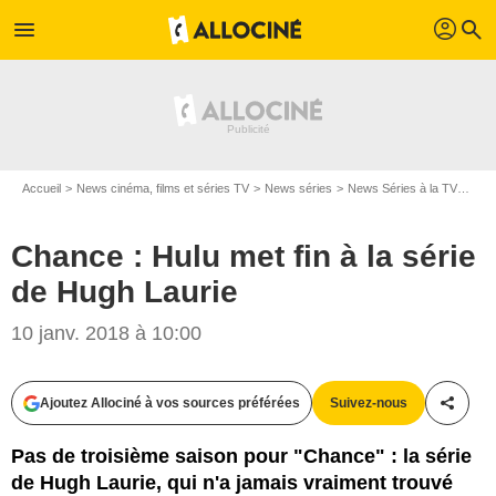
profil
menu
search
Accueil
News cinéma, films et séries TV
News séries
News Séries à la TV
Chan
Chance : Hulu met fin à la série
de Hugh Laurie
10 janv. 2018 à 10:00
Ali Goldstein/Hulu
Ajoutez Allociné à vos sources préférées
Suivez-nous
Partag
Pas de troisième saison pour "Chance" : la série
de Hugh Laurie, qui n'a jamais vraiment trouvé