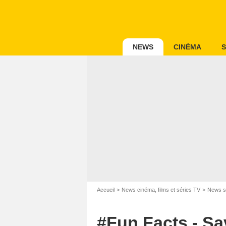
NEWS
CINÉMA
S
Accueil
News cinéma, films et séries TV
News s
#Fun Facts - S