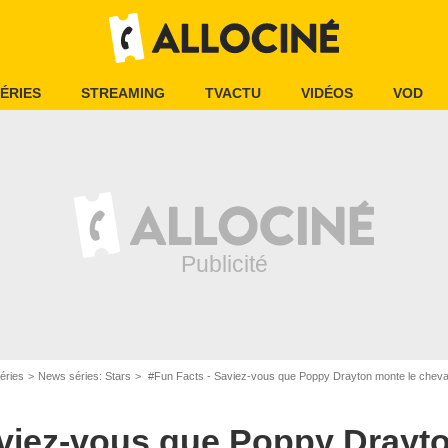
ÉRIES
STREAMING
TVACTU
VIDÉOS
VOD
éries
News séries: Stars
#Fun Facts - Saviez-vous que Poppy Drayton monte le cheva
aviez-vous que Poppy Drayt