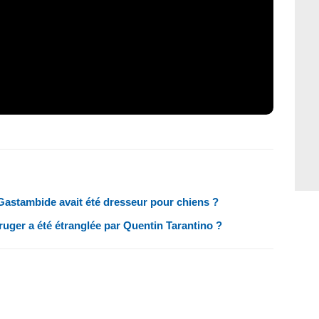
Gastambide avait été dresseur pour chiens ?
uger a été étranglée par Quentin Tarantino ?