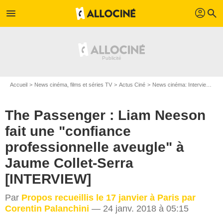
profil
menu
search
Accueil
News cinéma, films et séries TV
Actus Ciné
News cinéma: Interviews
T
The Passenger : Liam Neeson
fait une "confiance
professionnelle aveugle" à
Jaume Collet-Serra
[INTERVIEW]
Par
Propos recueillis le 17 janvier à Paris par
Corentin Palanchini
— 24 janv. 2018 à 05:15