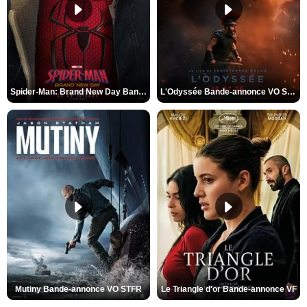
Spider-Man: Brand New Day Bande-annonce VO STFR
L'Odyssée Bande-annonce VO STFR
Mutiny Bande-annonce VO STFR
Le Triangle d'or Bande-annonce VF