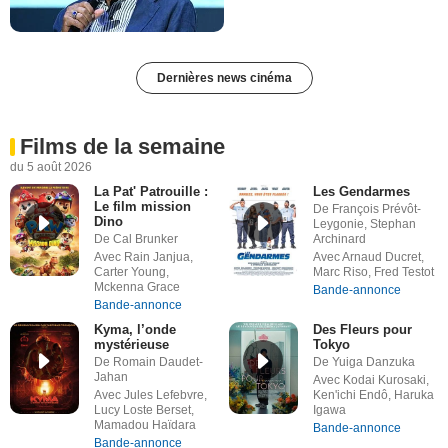
Dernières news cinéma
Films de la semaine
du 5 août 2026
La Pat' Patrouille :
Les Gendarmes
Le film mission
De François Prévôt-
Dino
Leygonie, Stephan
De Cal Brunker
Archinard
Avec Rain Janjua,
Avec Arnaud Ducret,
Carter Young,
Marc Riso, Fred Testot
Mckenna Grace
Bande-annonce
Bande-annonce
Kyma, l’onde
Des Fleurs pour
mystérieuse
Tokyo
De Romain Daudet-
De Yuiga Danzuka
Jahan
Avec Kodai Kurosaki,
Avec Jules Lefebvre,
Ken'ichi Endô, Haruka
Lucy Loste Berset,
Igawa
Mamadou Haïdara
Bande-annonce
Bande-annonce