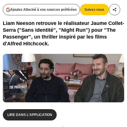
Ajoutez Allociné à vos sources préférées
Suivez-nous
Partag
Liam Neeson retrouve le réalisateur Jaume Collet-
Serra ("Sans identité", "Night Run") pour "The
Passenger", un thriller inspiré par les films
d'Alfred Hitchcock.
LIRE DANS L'APPLICATION