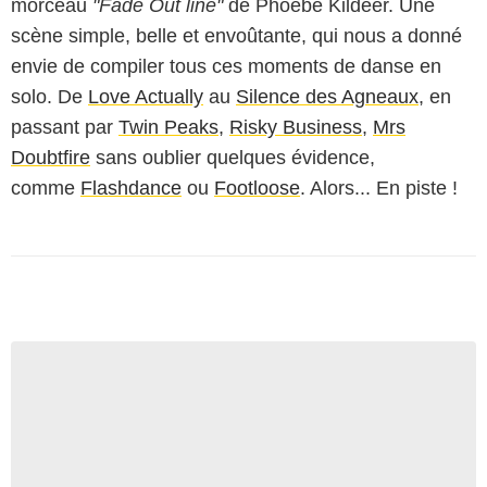
morceau
"Fade Out line"
de Phoebe Kildeer. Une
scène simple, belle et envoûtante, qui nous a donné
envie de compiler tous ces moments de danse en
solo. De
Love Actually
au
Silence des Agneaux
, en
passant par
Twin Peaks
,
Risky Business
,
Mrs
Doubtfire
sans oublier quelques évidence,
comme
Flashdance
ou
Footloose
. Alors... En piste !