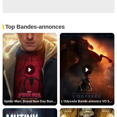
Top Bandes-annonces
Spider-Man: Brand New Day Bande-annonce VO STFR
L'Odyssée Bande-annonce VO STFR