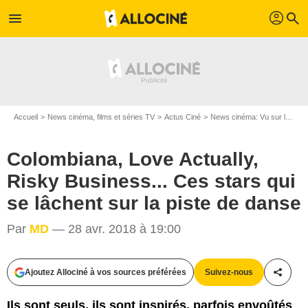
profil
menu
search
Accueil
News cinéma, films et séries TV
Actus Ciné
News cinéma: Vu sur le web
Colombiana, Love Actually,
Risky Business... Ces stars qui
se lâchent sur la piste de danse
Par
MD
— 28 avr. 2018 à 19:00
Ajoutez Allociné à vos sources préférées
Suivez-nous
Partag
Ils sont seuls, ils sont inspirés, parfois envoûtés