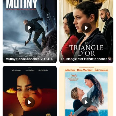
Mutiny Bande-annonce VO STFR
Le Triangle d'or Bande-annonce VF