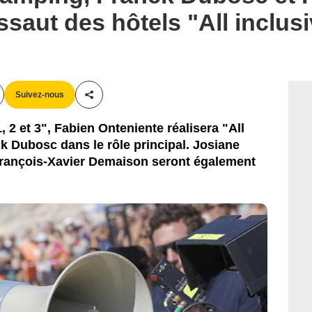
ssaut des hôtels "All inclus
Alain Guizard
Suivez-nous
Partager cet article
2 et 3", Fabien Onteniente réalisera "All
ck Dubosc dans le rôle principal. Josiane
 François-Xavier Demaison seront également