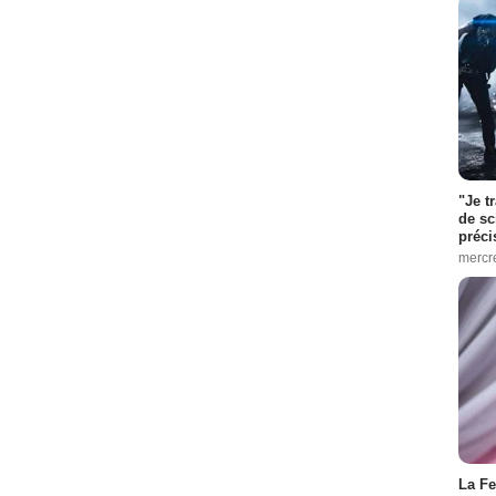
"Je t
de sc
préci
mercr
La Fe