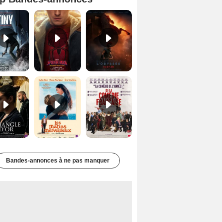
Mutiny Bande-annonce VO STFR
Spider-Man: Brand New Day Bande-annonce VO STFR
L'Odyssée Bande-annonce VO STFR
Le Triangle d'or Bande-annonce VF
Les Matins merveilleux Bande-annonce VF
De la Comédie-Française Teaser VF
Bandes-annonces à ne pas manquer