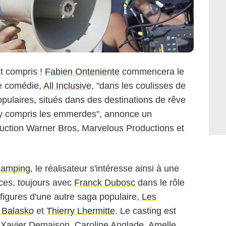
t compris !
Fabien Onteniente
commencera le
le comédie,
All Inclusive
, "dans les coulisses de
opulaires, situés dans des destinations de rêve
, y compris les emmerdes", annonce un
ction Warner Bros, Marvelous Productions et
amping
, le réalisateur s'intéresse ainsi à une
nces, toujours avec
Franck Dubosc
dans le rôle
 figures d'une autre saga populaire,
Les
 Balasko
et
Thierry Lhermitte
. Le casting est
Xavier Demaison, Caroline Anglade, Amelle