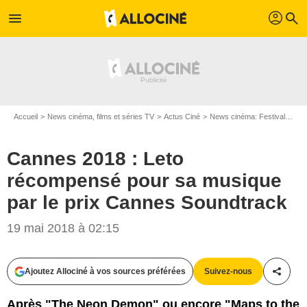
profil
menu
search
Accueil
News cinéma, films et séries TV
Actus Ciné
News cinéma: Festivals
Ca
Cannes 2018 : Leto
récompensé pour sa musique
par le prix Cannes Soundtrack
19 mai 2018 à 02:15
Bestimage
Ajoutez Allociné à vos sources préférées
Suivez-nous
Partag
Après "The Neon Demon" ou encore "Maps to the