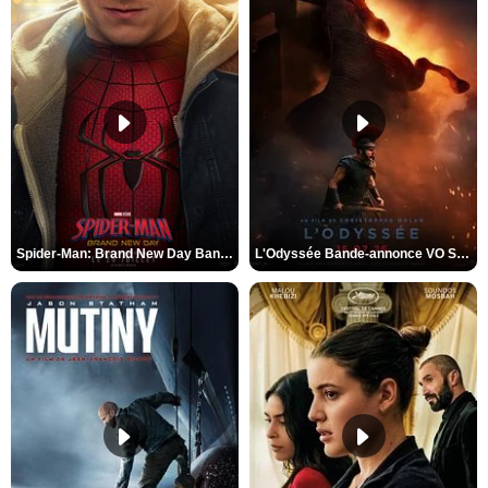
Spider-Man: Brand New Day Bande-annonce VO STFR
L'Odyssée Bande-annonce VO STFR