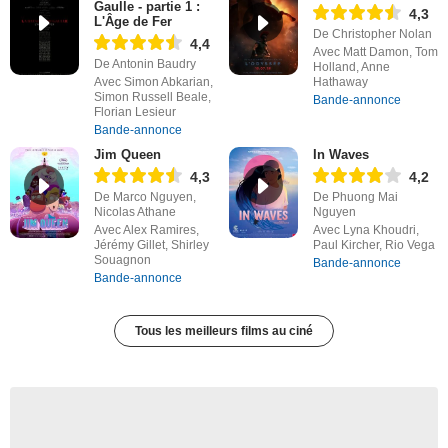
Gaulle - partie 1 :
4,3
L'Âge de Fer
De Christopher Nolan
4,4
Avec Matt Damon, Tom
De Antonin Baudry
Holland, Anne
Avec Simon Abkarian,
Hathaway
Simon Russell Beale,
Bande-annonce
Florian Lesieur
Bande-annonce
Jim Queen
In Waves
4,3
4,2
De Marco Nguyen,
De Phuong Mai
Nicolas Athane
Nguyen
Avec Alex Ramires,
Avec Lyna Khoudri,
Jérémy Gillet, Shirley
Paul Kircher, Rio Vega
Souagnon
Bande-annonce
Bande-annonce
Tous les meilleurs films au ciné