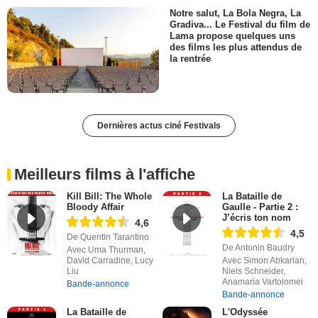
Notre salut, La Bola Negra, La
Gradiva... Le Festival du film de
Lama propose quelques uns
des films les plus attendus de
la rentrée
Dernières actus ciné Festivals
Meilleurs films à l'affiche
Kill Bill: The Whole
La Bataille de
Bloody Affair
Gaulle - Partie 2 :
J’écris ton nom
4,6
4,5
De Quentin Tarantino
De Antonin Baudry
Avec Uma Thurman,
David Carradine, Lucy
Avec Simon Abkarian,
Liu
Niels Schneider,
Anamaria Vartolomei
Bande-annonce
Bande-annonce
La Bataille de
L'Odyssée