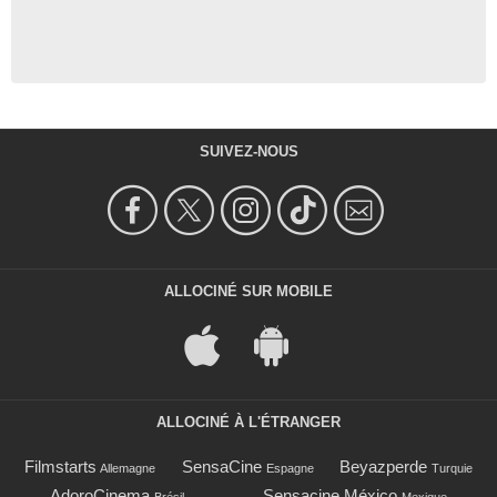
SUIVEZ-NOUS
ALLOCINÉ SUR MOBILE
ALLOCINÉ À L'ÉTRANGER
Filmstarts
SensaCine
Beyazperde
Allemagne
Espagne
Turquie
AdoroCinema
Sensacine México
Brésil
Mexique