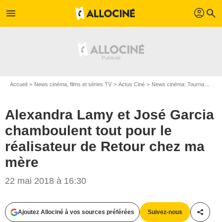
profil
menu
search
Accueil
News cinéma, films et séries TV
Actus Ciné
News cinéma: Tournages
Alexandra Lamy et José Garcia
chamboulent tout pour le
réalisateur de Retour chez ma
mère
22 mai 2018 à 16:30
Ajoutez Allociné à vos sources préférées
Suivez-nous
Partag