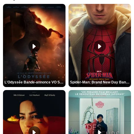
L'Odyssée Bande-annonce VO STFR
Spider-Man: Brand New Day Bande-annonce VO STFR