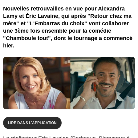
Nathalie Mazéas / Wild Bunch Distribution
Nouvelles retrouvailles en vue pour Alexandra
Lamy et Éric Lavaine, qui après "Retour chez ma
mère" et "L'Embarras du choix" vont collaborer
une 3ème fois ensemble pour la comédie
"Chamboule tout", dont le tournage a commencé
hier.
LIRE DANS L'APPLICATION