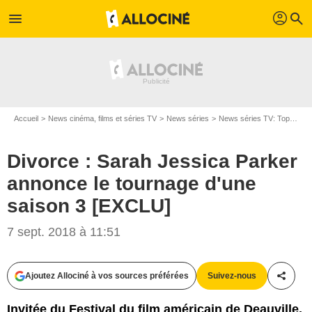
profil
menu
search
Accueil
News cinéma, films et séries TV
News séries
News séries TV: Top et Flop
Divorce : Sarah Jessica Parker
annonce le tournage d'une
saison 3 [EXCLU]
7 sept. 2018 à 11:51
Ajoutez Allociné à vos sources préférées
Suivez-nous
Partag
HBO
Invitée du Festival du film américain de Deauville,