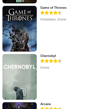
Game of Thrones
Fantastique
,
Drame
Chernobyl
Drame
Arcane