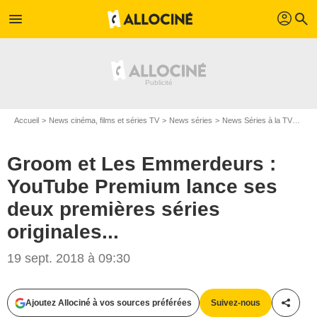
profil
menu
search
Accueil
News cinéma, films et séries TV
News séries
News Séries à la TV
Groo
Groom et Les Emmerdeurs :
YouTube Premium lance ses
deux premières séries
originales...
19 sept. 2018 à 09:30
Ajoutez Allociné à vos sources préférées
Suivez-nous
Partag