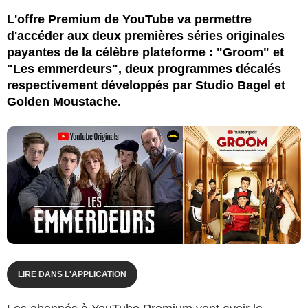
Nicolas Auproux / YouTube Premium
L'offre Premium de YouTube va permettre
d'accéder aux deux premières séries originales
payantes de la célèbre plateforme : "Groom" et
"Les emmerdeurs", deux programmes décalés
respectivement développés par Studio Bagel et
Golden Moustache.
LIRE DANS L'APPLICATION