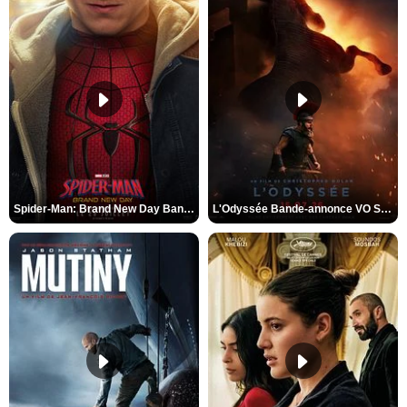
Spider-Man: Brand New Day Bande-annonce VO STFR
L'Odyssée Bande-annonce VO STFR