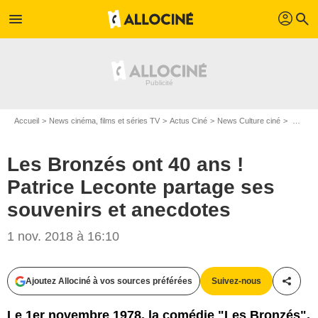
profil
menu
search
Accueil
News cinéma, films et séries TV
Actus Ciné
News Culture ciné
Les Bronzés ont 40 ans ! Patrice Leconte partage ses souvenirs et anecdotes
Les Bronzés ont 40 ans !
Patrice Leconte partage ses
souvenirs et anecdotes
1 nov. 2018 à 16:10
Ajoutez Allociné à vos sources préférées
Suivez-nous
Partag
Le 1er novembre 1978, la comédie "Les Bronzés",