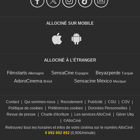
ALLOCINÉ SUR MOBILE
ALLOCINÉ À L'ÉTRANGER
Filmstarts
SensaCine
Beyazperde
Allemagne
Espagne
Turquie
AdoroCinema
Sensacine México
Brésil
Mexique
Contact
|
Qui sommes-nous
|
Recrutement
|
Publicité
|
CGU
|
CGV
|
Politique de cookies
|
Préférences cookies
|
Données Personnelles
|
Revue de presse
|
Charte d'écriture
|
Les services AlloCiné
|
Gérer Utiq
|
©AlloCiné
Retrouvez tous les horaires et infos de votre cinéma sur le numéro AlloCiné :
0 892 892 892
(0,90€/minute)