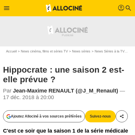
profil
menu
search
Accueil
News cinéma, films et séries TV
News séries
News Séries à la TV
Hipp
Hippocrate : une saison 2 est-
elle prévue ?
Par
Jean-Maxime RENAULT (@J_M_Renault)
—
17 déc. 2018 à 20:00
Ajoutez Allociné à vos sources préférées
Suivez-nous
Partag
C'est ce soir que la saison 1 de la série médicale