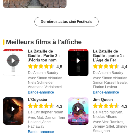
Dernières actus ciné Festivals
Meilleurs films à l'affiche
La Bataille de
La Bataille de
Gaulle - Partie 2 :
Gaulle - partie 1 :
J’écris ton nom
L'Âge de Fer
4,5
4,4
De Antonin Baudry
De Antonin Baudry
Avec Simon Abkarian,
Avec Simon Abkarian,
Niels Schneider,
Simon Russell Beale,
Anamaria Vartolomei
Florian Lesieur
Bande-annonce
Bande-annonce
L'Odyssée
Jim Queen
4,3
4,3
De Christopher Nolan
De Marco Nguyen,
Nicolas Athane
Avec Matt Damon, Tom
Holland, Anne
Avec Alex Ramires,
Hathaway
Jérémy Gillet, Shirley
Souagnon
Bande-annonce