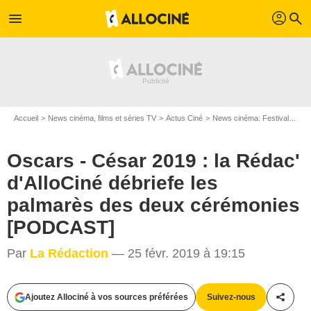
profil
menu
search
Accueil
News cinéma, films et séries TV
Actus Ciné
News cinéma: Festivals
Os
Oscars - César 2019 : la Rédac'
d'AlloCiné débriefe les
palmarès des deux cérémonies
[PODCAST]
Par
La Rédaction
— 25 févr. 2019 à 19:15
Bestimage
Ajoutez Allociné à vos sources préférées
Suivez-nous
Partag