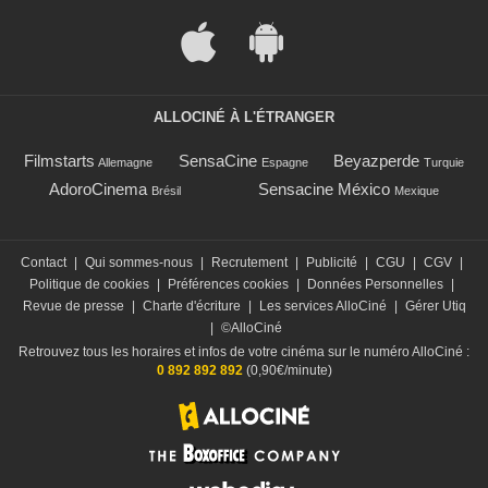
ALLOCINÉ À L'ÉTRANGER
Filmstarts
SensaCine
Beyazperde
Allemagne
Espagne
Turquie
AdoroCinema
Sensacine México
Brésil
Mexique
Contact
|
Qui sommes-nous
|
Recrutement
|
Publicité
|
CGU
|
CGV
|
Politique de cookies
|
Préférences cookies
|
Données Personnelles
|
Revue de presse
|
Charte d'écriture
|
Les services AlloCiné
|
Gérer Utiq
|
©AlloCiné
Retrouvez tous les horaires et infos de votre cinéma sur le numéro AlloCiné :
0 892 892 892
(0,90€/minute)