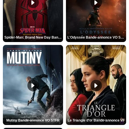
Spider-Man: Brand New Day Bande-annonce VO STFR
L'Odyssée Bande-annonce VO STFR
Mutiny Bande-annonce VO STFR
Le Triangle d'or Bande-annonce VF