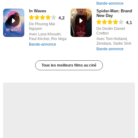
Bande-annonce
In Waves
Spider-Man: Brand
New Day
4,2
4,1
De Phuong Mai
Nguyen
De Destin Daniel
Cretton
Avec Lyna Khoudri,
Paul Kircher, Rio Vega
Avec Tom Holland,
Zendaya, Sadie Sink
Bande-annonce
Bande-annonce
Tous les meilleurs films au ciné