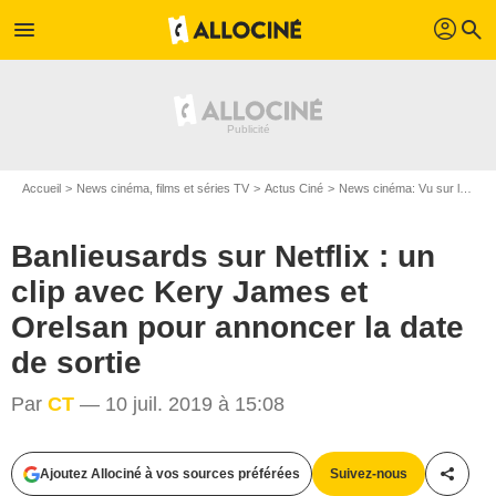
profil
menu
search
Accueil
News cinéma, films et séries TV
Actus Ciné
News cinéma: Vu sur le web
Banlieusards sur Netflix : un
clip avec Kery James et
Orelsan pour annoncer la date
de sortie
Par
CT
— 10 juil. 2019 à 15:08
Ajoutez Allociné à vos sources préférées
Suivez-nous
Partag