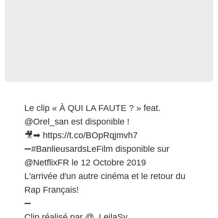
Le clip « À QUI LA FAUTE ? » feat.
@Orel_san
est disponible !
🎥➡
https://t.co/BOpRqjmvh7
➖
#BanlieusardsLeFilm
disponible sur
@NetflixFR
le 12 Octobre 2019
L'arrivée d'un autre cinéma et le retour du
Rap Français!
➖
Clip réalisé par
@_LeilaSy_