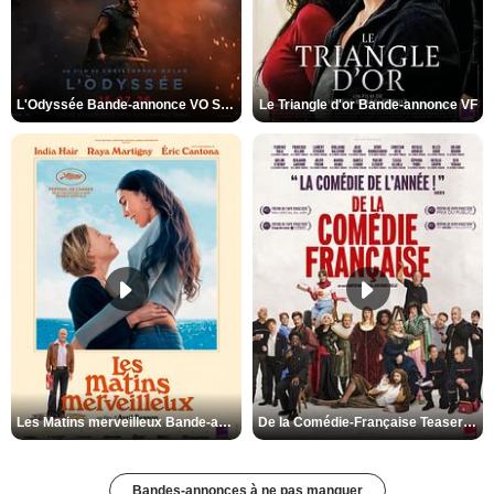
L'Odyssée Bande-annonce VO STFR
Le Triangle d'or Bande-annonce VF
Les Matins merveilleux Bande-annonce VF
De la Comédie-Française Teaser VF
Bandes-annonces à ne pas manquer