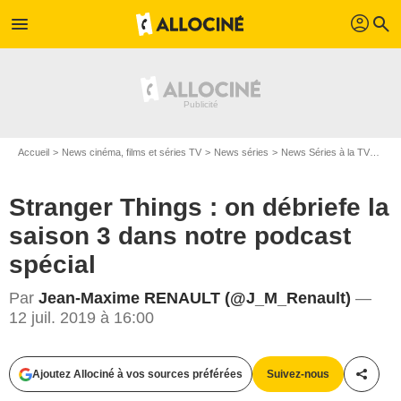
profil
menu
search
Accueil
News cinéma, films et séries TV
News séries
News Séries à la TV
Stra
Stranger Things : on débriefe la
saison 3 dans notre podcast
spécial
Par
Jean-Maxime RENAULT (@J_M_Renault)
—
12 juil. 2019 à 16:00
Netflix
Ajoutez Allociné à vos sources préférées
Suivez-nous
Partag